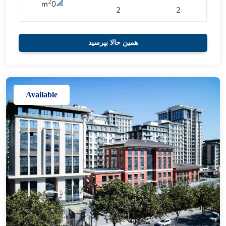
2
m
0
2
2
همین حالا بپرسید
Available