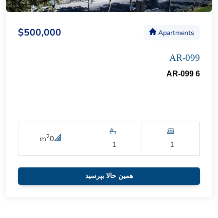
$500,000
Apartments
AR-099
AR-099 6
2
m
0
1
1
همین حالا بپرسید