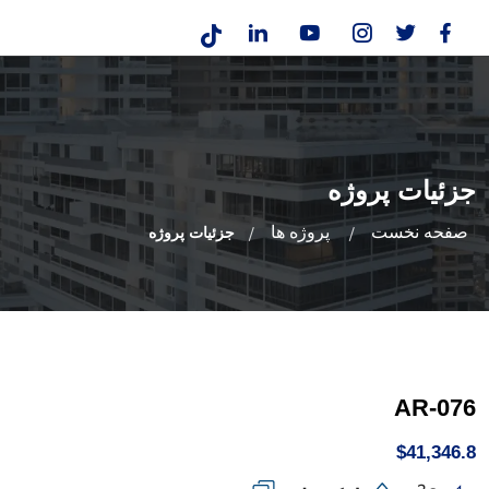
جزئیات پروژه
صفحه نخست
پروژه ها
جزئیات پروژه
AR-076
$41,346.8