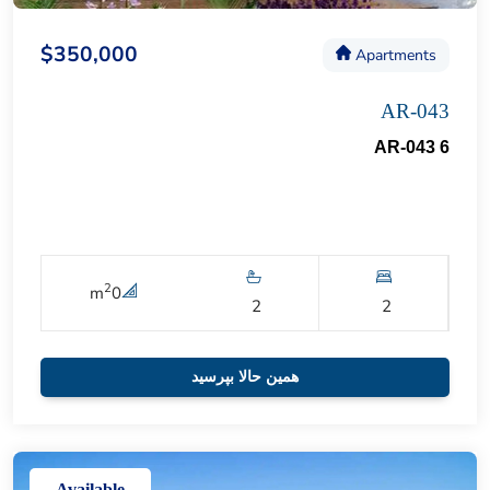
$350,000
Apartments
AR-043
AR-043 6
2
m
0
2
2
همین حالا بپرسید
Available