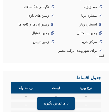
ضد زلزله
نگهبانی 24 ساعته
منظره دریا
زمین های بازی
استخر روباز
رستوران ها و کافه ها
زمین بسکتبال
زمین فوتبال
مرکز خرید
زمین تنیس
برای شهروندی ترکیه معتبر
است
جدول اقساط
نرخ بهره
قیمت
برنامه وام
-
-
-
با ما تماس بگیرید
-
-
-