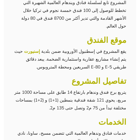
المشروع تابع لسلسلة فنادق ويندهام العالمية الشهيرة التي
تخطط للوصول إلى 100 فندق خمسة نجوم في تركيا خلال
الأشهر القادمة والتي تدير أكثر من 8700 فندق في 80 دولة
حول العالم.
موقع الفندق
يقع المشروع في إسطنبول الأوروبية ضمن بلدية
إسنيورت
حيث
يتم إنشاء مشاريع عقارية واستثمارية الضخمة. يبعد دقائق
طريقي E-5 و E-80 السريعين ومحطة المتروبوس.
تفاصيل المشروع
يتربع برج فندق وندهام بارتفاع 14 طابق على مساحة 1000 متر
مربع، يحوي 121 شقة فندقية بنمطين (1+1) و (2+1) بمساحات
مختلفة تبدأ من 75 م2 وتصل حتى 135 م2.
الخدمات
خدمات فنادق وندهام العالمية التي تتضمن مسبح، ساونا، نادي