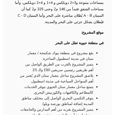
بمساحات متنوعة و3+2 دوبلكس و 4+1 و 4+2 دوبلكس، وأما
مساحات الشقق فتبدأ من 146 م2 وحتى 325 م2 كما أن
المبنيان A - B يًطلان مباشرة على البحر وأما المبنيان C - D
فيُطلان بشكل جزئي على البحر والمدينة.
موقع المشروع:
في منطقة حيوية تطل على البحر
يقع مشروع في منطقة بيوك شكمجة / معمار
سنان في مدينة اسطنبول الساحرة.
يتميز المشروع بالقرب من الطريق الواصل بين
أهم طريقين رئيسين سريعين E80 والـ E5.
يلاصق المشروع ساحل معمار سنان الذي يُعتبر من
أهم السواحل السياحية في مدينة اسطنبول.
يتمتع ساحل معمار سنان الحيوي بتوفر الخدمات
كالمطاعم والكافيهات والكورنيش البحري.
يتوفر التكسي البحري الواصل إلى مختلف مناطق
المدينة إضافة لمناطق بورصة ويلوا.
يتميز المشروع بقربه من أهم المدارس والجامعات