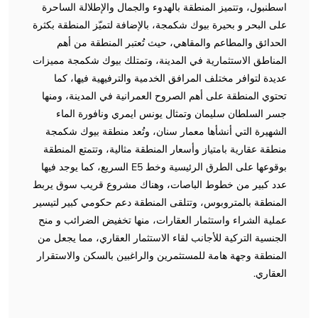
اسطنبول، وتتميز المنطقة بالهدوء والجمال والإطلالة الساحرة
على البحر و بحيرة بيوك شكمجة، بالإضافة لتميّز المنطقة بكثرة
الحدائق والمطاعم والمقاهي، حيث تُعتبر المنطقة من أهم
المناطق الاستثمارية في المدينة، وتمتلك بيوك شكمجة مميزات
عديدة لتوافر مختلف المرافق الخدمية والترفيهية فيها، كما
تحتوي المنطقة على أهم الصروح العمرانية في المدينة، ومنها
جسر السلطان سليمان وتمثال يونس ايمري ونافورة الماء
الشهيرة التي أنشأها معمار سنان، وتُعد منطقة بيوك شكمجة
منطقة عقارية بامتياز وأسعار المنطقة مثالية، وتتمتع المنطقة
بوقوعها على الطرق الرئيسية وخط E5 السريع، كما يوجد فيها
عدد كبير من خطوط الباصات، وهناك مشروع قريب سوق يربط
المنطقة بالمتروبوس، وتتلقى المنطقة دعم حكومي كبير لتيسير
عملية الشراء واستثمار العقارات، منها تخفيض الضرائب و منح
الجنسية التركية للأجانب لقاء الاستثمار العقاري، مما يجعل من
المنطقة وجهة هامة للمستثمرين والراغبين بالسكن والاستقرار
العقاري.