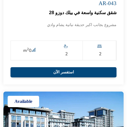
AR-043
شقق سكنية واسعة في بيلك دوزو 28
مشروع بجانب اكبر حديقة نباتية يشام وادي
2
m
0
2
2
استفسر الآن
Available