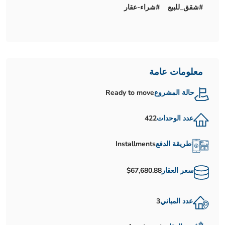
#شقق_للبيع #شراء-عقار
معلومات عامة
حالة المشروع
Ready to move
عدد الوحدات
422
طريقة الدفع
Installments
سعر العقار
$67,680.88
عدد المباني
3