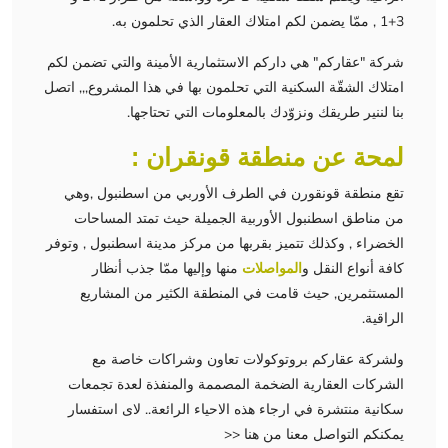
3+1 , ممّا يضمن لكم امتلاك العقار الذي تحلمون به.
شركة "عقاركم" هي داركم الاستثمارية الأمينة والتي تضمن لكم
امتلاك الشقّة السكنية التي تحلمون بها في هذا المشروع,,, اتصل
بنا لننير طريقك ونزوّدك بالمعلومات التي تحتاجها.
لمحة عن منطقة قونقران :
تقع منطقة قونقورن في الطرف الأوربي من اسطنبول ,وهي
من مناطق اسطنبول الأوربية الجميلة حيث تمتد المساحات
الخضراء , وكذلك تتميز بقربها من مركز مدينة اسطنبول , وتوفر
كافة أنواع النقل و
المواصلات
منها وإليها ممّا جذب أنظار
المستثمرين, حيث قامت في المنطقة الكثير من المشاريع
الراقية.
ولشركة عقاركم بروتوكولات تعاون وشراكات خاصة مع
الشركات العقارية الضخمة المصممة والمنفذة لعدة تجمعات
سكانية منتشرة في ارجاء هذه الاحياء الرائعة.. لاى استفسار
يمكنكم التواصل معنا من هنا <<