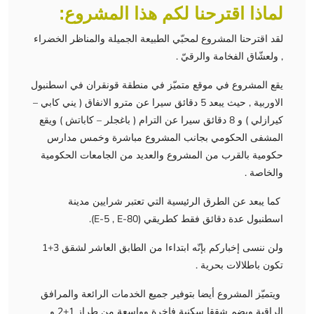
لماذا اقترحنا لكم هذا المشروع:
لقد اقترحنا المشروع لمحبّي الطبيعة الجميلة والمناظر الخضراء
, ولعشّاق الفخامة والرقيّ .
يقع المشروع في موقع متميّز في منطقة قونقران في اسطنبول
الاوربية , حيث يبعد 5 دقائق سيرا عن مترو الانفاق ( يني كابي –
كيرازلي ) و 8 دقائق سيرا عن الترام ( باغجلر – كاباتش ) ويقع
المشفى الحكومي بجانب المشروع مباشرة وخمس مدارس
حكومية بالقرب من المشروع والعديد من الجامعات الحكومية
والخاصة .
كما يبعد عن الطرق الرئيسية التي تعتبر شرايين مدينة
اسطنبول عدة دقائق فقط كطريقي (E-5 , E-80).
ولن ننسى إخباركم بإنّه ابتداءا من الطابق العاشر لشقق 3+1
تكون باطلالات بحرية .
ويتميّز المشروع أيضا بتوفير جميع الخدمات الرائعة والمرافق
الراقية ويضم شققا سكنية فاخرة وواسعة من طراز 1+2 و