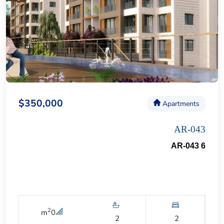
$350,000
Apartments
AR-043
AR-043 6
2
m
0
2
2