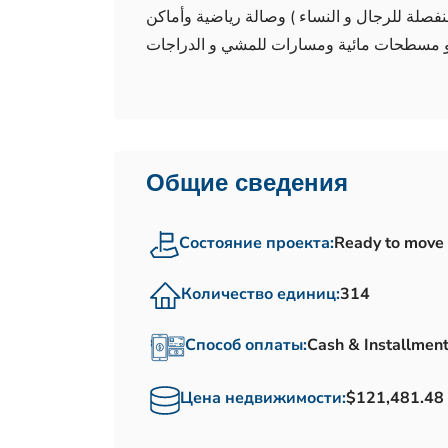
فصلة للرجال و النساء ) وصالة رياضية وأماكن
Общие сведения
Состояние проекта:
Ready to move
Количество единиц:
314
Способ оплаты:
Cash & Installmen
Цена недвижимости:
$121,481.48