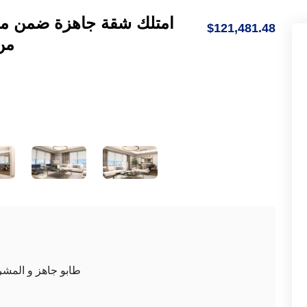
امتلك شقة جاهزة ضمن مش
$121,481.48
من
طابو جاهز و المشر