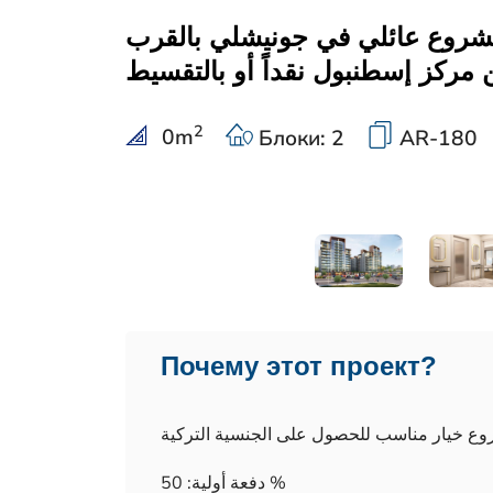
روع عائلي في جونيشلي بالقرب
 مركز إسطنبول نقداً أو بالتقسيط
2
0
m
Блоки: 2
AR-180
Почему этот проект?
وع خيار مناسب للحصول على الجنسية التركية
دفعة أولية: 50 %