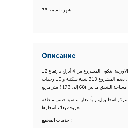
36 شهر تقسيط
Описание
يتم تنفيذ المشروع في باغجلر جونيشلي في اسطنبول الاوربية. يتكون المشروع من 4 أبراج بارتفاع 12
طابق، ويتضمن 314 شقة بأنماط ( 1 + 1) إلى (3 + 1) . يضم المشروع 310 شقة سكنية و 10 وحدات
ي مركز اسطنبول، و بأسعار مناسبة ضمن منطقة
معروفة بغلاء أسعارها.
خدمات المجمع :