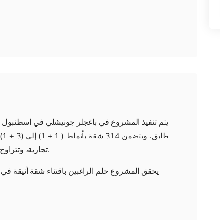
تجارية، وتتراوح مساحة الشقق ما بين (68 إلى 173 ) متر مربع.
يحقق المشروع حلم الراغبين باقتناء شقة أنيقة ف