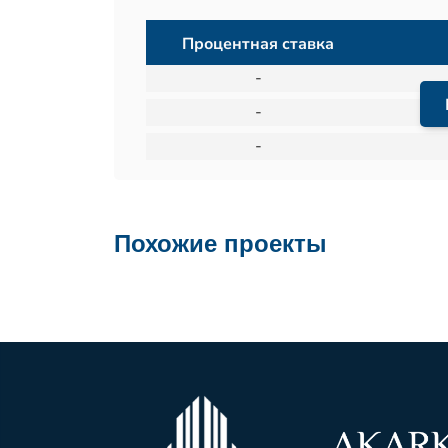
Процентная ставка
-
-
-
Похожие проекты