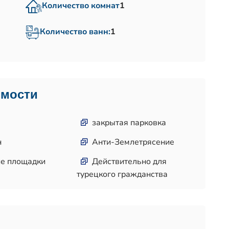
Количество комнат
1
Количество ванн:
1
имости
закрытая парковка
н
Анти-Землетрясение
ие площадки
Действительно для
турецкого гражданства