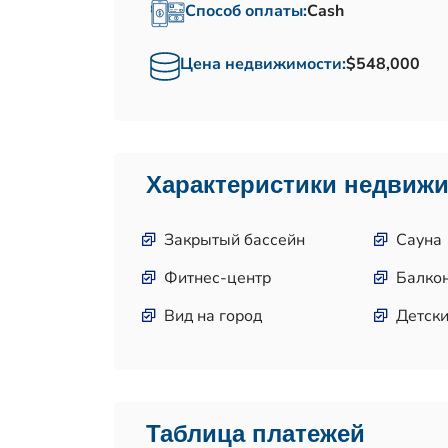
Способ оплаты:
Cash
Цена недвижимости:
$548,000
Характеристики недвиж
Закрытый бассейн
Сауна
Фитнес-центр
Балко
Вид на город
Детск
Таблица платежей