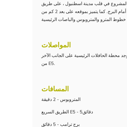
روع في قلب مدينة اسطنبول ، على طريق E5 ، على بعد 950 متر من محكمة جاغلايان ، كما يقع
من مركز بيربا التجاري ومستشفى أوكميدان الحكومي أمام البرج. كما يتميز بموقعه على بعد 2 كم من
المواصلات
د محطة الحافلات الرئيسية على الجانب الآخر
من E5.
المسافات
المتروبوس - 2 دقيقة
الطريق السريع E5 - 5دقائق
برج ترامب - 5 دقائق