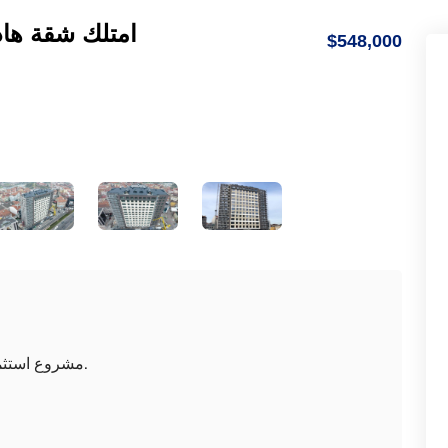
امتلك شقة ها
$548,000
مشروع استثماري في منطقة شيشلي وسط مدينة اسطنبول.