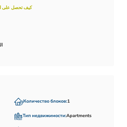
كيف تحصل على الج
#akarkom #الجنسية_التركية #عقارات_للبيع
Количество блоков:
1
Тип недвижимости:
Apartments