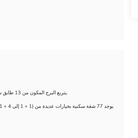
يتربع البرج المكون من 13 طابق سكني على مساحة إجمالية تبلغ 1000 متر مربع.