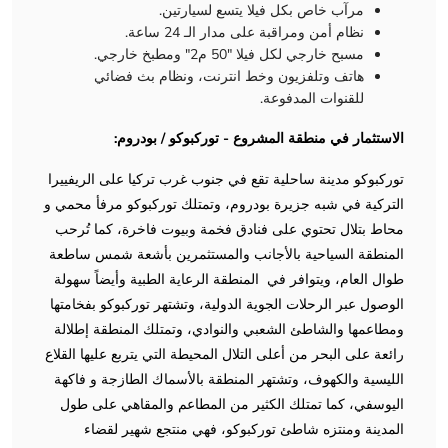
مرآب خاص بكل فيلا يتسع لسيارتين.
نظام أمن ومراقبة على مدار الـ 24 ساعة.
مسبح خارجي لكل فيلا "50 م2" ومطبخ خارجي.
هاتف وتلفزيون وخط انترنت، ونظام بث فضائي
للقنوات المدفوعة.
الاستثمار في منطقة المشروع - توركبوكو / بودروم:
توركبوكو مدينة ساحلية تقع في جنوب غرب تركيا على الريفييرا
التركية في شبه جزيرة بودروم، وتمتلك توركبوكو مرفأ محمي و
محاط بتلال تحتوي على فنادق فخمة وبيوت فاخرة، كما تُرحب
المنطقة السياحية بالأجانب والمستثمرين بأشعة شمس ساطعة
طوال العام، ويتوافر في المنطقة الرعاية الطبية وأيضاً سهولة
الوصول عبر الرحلات الجوية الدولية، وتشتهر توركبوكو بفخامتها
ومطاعمها والشاطئ الشعبي والنوادي، وتمتلك المنطقة إطلالة
رائعة على البحر من أعلى التلال المحيطة التي يتربع عليها القلاع
الليسية والكهوف، وتشتهر المنطقة بالأسماك الطازجة و فاكهة
اليوسفي، كما تمتلك الكثير من المطاعم والمقاهي على طول
المدينة ومنتزه شاطئ توركبوكو، فهي منتجع شهير لقضاء