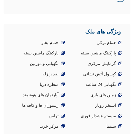
ویژگی های ملک
حمام ترکی
حمام بخار
پارکینگ ماشین بسته
پارکینگ ماشین بسته
گرمایش مرکزی
نگهبانی و دوربین
کپسول آتش نشانی
ضد زلزله
نگهبانی 24 ساعته
منظره دریا
زمین های بازی
آپارتمان های هوشمند
استخر روباز
رستوران ها و کافه ها
سیستم هشدار فوری
تراس
سینما
مرکز خرید