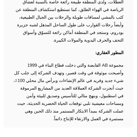
العطلات، ولدى المنطقة طبيعة رائعة خاصة بالنسبة لعشاق
الرياضة في الهواء الطلق، كما تستطيع استكشاف المنطقة عن
كثب بالمشي لمسافات طويلة والرحلات بين الجبال الطبيعية،
وأيضاً رحلات القوارب على طول الساحل المذهل لشبه جزيرة
بودروم، وستجد في المنطقة أماكن رائعة للتسوّق وأسواق
التحف والحرف اليدوية والمولات الكبيرة.
المطور العقاري:
مجموعة AB القابضة والتي دخلت قطاع البناء في 1999
وأصبحت موثوقة في وقت قصير، وتهدف الشركة إلى جلب كل
شيء جديد وفريد في عالم الإنشاءات وبرأس مال محلي 100٪،
حيث أنجزت الشركة العملاقة العديد من المشاريع المرموقة
في اسطنبول، وبنهج مثالي للتأسيس وصديق للبيئة وآمن
ومساحات معيشية تلبي توقعات الحياة الحضرية الحديثة، حيث
عملت الشركة بمبدأ الابتكار المستمر منذ ذلك الحين وهي
مستمرة في العمل والارتقاء للإنتاج دائماً.