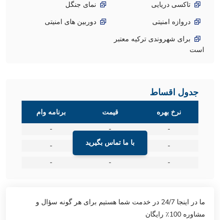
تاکسی دریایی
نمای جنگل
دروازه امنیتی
دوربین های امنیتی
برای شهروندی ترکیه معتبر
است
جدول اقساط
نرخ بهره
قیمت
برنامه وام
-
-
-
با ما تماس بگیرید
-
-
-
-
-
-
ما در اینجا 24/7 در خدمت شما هستیم برای هر گونه سؤال و
مشاوره 100٪ رایگان