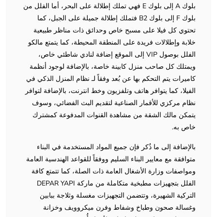
بلوك A إلى بلوك E فهي تملك إطلالة على البحر، أما الفلل من
بلوك F إلى بلوك B2 فتملك إطلالة جميلة على الجبل، كما
تحتوي كل فيلا على مسبح خاص وحدائق ذات مناظر طبيعية
خلابة وإطلالات فريدة على المنطقة المحيطة، كما يتمتع مالكو
الفلل بوصول VIP إلى الموقع إضافة لنادي شاطئي خاص،
ويمتلك كل صاحب منزل كابينة خاصة، بالإضافة لوجود أنظمة
كاميرات يتم التحكم بها عن بُعد وفقاً لـ نظام المنزل الذكي في
الفيلا، كما يتوافر هاتف وتلفزيون وخط انترنت، بالإضافة لتوافر
نظام مركزي للأقمار الصناعية لتقديم البث الفضائي، وسوف
يتمكن مالك الشقة من مشاهدة القنوات المدفوعة كمشترك
خاص به.
بالإضافة إلى ما ذُكر فإن جميع المواد المستخدمة في البناء
متوافقة مع معايير البناء السليم ووفقاً للقواعد الهندسية العامة
ومواصفات وزارة الأشغال العامة ذات الصلة، كما تتمتع كافة
الفلل بتجهيزات مطبخية متكاملة من ماركة DEPAR YAPI
التركية الشهيرة، وتتضمن التجهيزات مغسلة وثلاجة ببابين
وغسالة صحون وطباخ وشفاط وفرن ميكروويف وخزانة