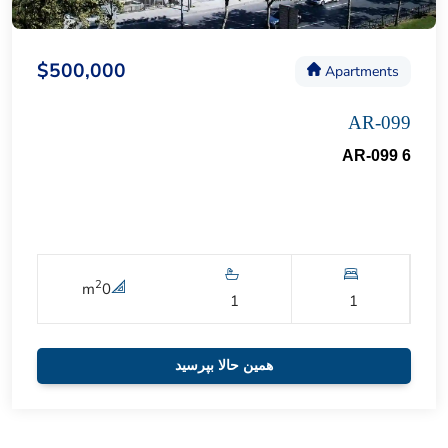
$500,000
Apartments
AR-099
AR-099 6
2
m
0
1
1
همین حالا بپرسید