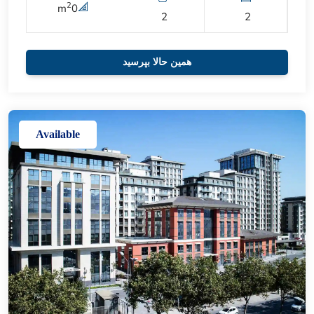
2
m
0
2
2
همین حالا بپرسید
Available