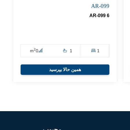
AR-099
AR-099 6
2
m
0
1
1
همین حالا بپرسید
محبوب