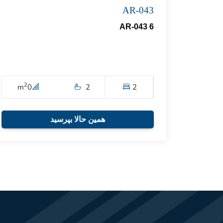
AR-043
AR-043 6
2
m
0
2
2
همین حالا بپرسید