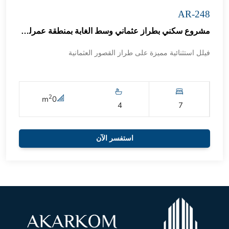
AR-248
مشروع سكني بطراز عثماني وسط الغابة بمنطقة عمرلي التركية 55
فيلل استثنائية مميزة على طراز القصور العثمانية
2
m
0
4
7
استفسر الآن