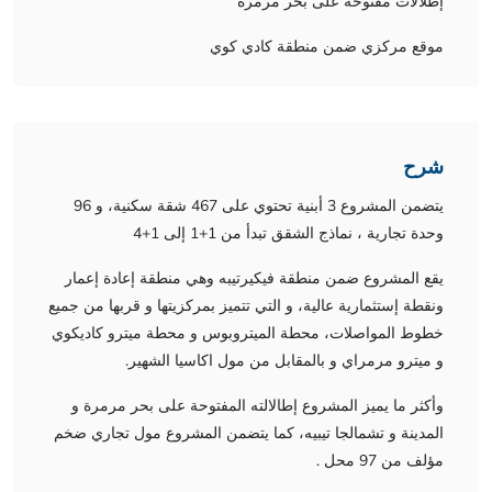
إطلالات مفتوحة على بحر مرمرة
موقع مركزي ضمن منطقة كادي كوي
شرح
يتضمن المشروع 3 أبنية تحتوي على 467 شقة سكنية، و 96
وحدة تجارية ، نماذج الشقق تبدأ من 1+1 إلى 1+4
يقع المشروع ضمن منطقة فيكيرتيبه وهي منطقة إعادة إعمار
ونقطة إستثمارية عالية، و التي تتميز بمركزيتها و قربها من جميع
خطوط المواصلات، محطة الميتروبوس و محطة ميترو كاديكوي
و ميترو مرمراي و بالمقابل من مول اكاسيا الشهير.
وأكثر ما يميز المشروع إطالالته المفتوحة على بحر مرمرة و
المدينة و تشمالجا تيبيه، كما يتضمن المشروع مول تجاري ضخم
مؤلف من 97 محل .