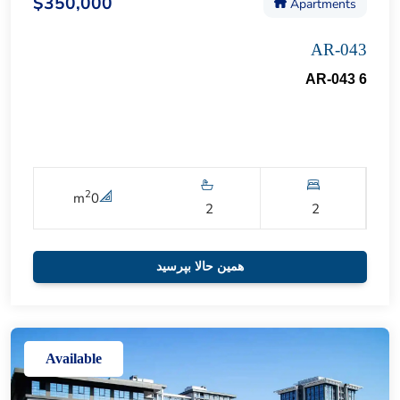
$350,000
Apartments
AR-043
AR-043 6
2
m
0
2
2
همین حالا بپرسید
Available