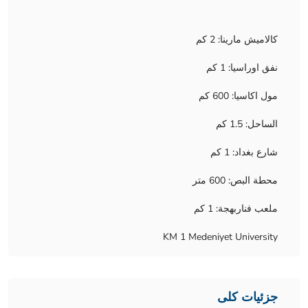
كالاميش مارينا: 2 كم
نفق اوراسيا: 1 كم
مول اكاسيا: 600 كم
الساحل: 1.5 كم
شارع بغداد: 1 كم
محطة البص: 600 متر
ملعب فناربهجة: 1 كم
KM 1 Medeniyet University
جزئیات کلی