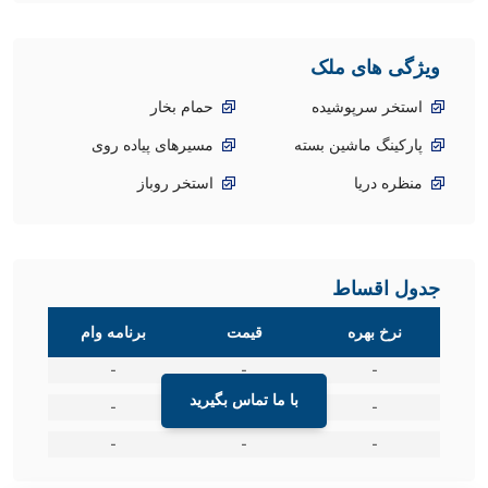
ویژگی های ملک
استخر سرپوشیده
حمام بخار
پارکینگ ماشین بسته
مسیرهای پیاده روی
منظره دریا
استخر روباز
جدول اقساط
نرخ بهره
قیمت
برنامه وام
-
-
-
با ما تماس بگیرید
-
-
-
-
-
-