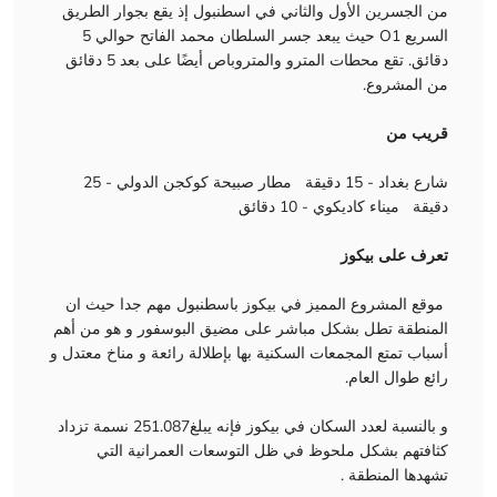
من الجسرين الأول والثاني في اسطنبول إذ يقع بجوار الطريق
السريع O1 حيث يبعد جسر السلطان محمد الفاتح حوالي 5
دقائق. تقع محطات المترو والمتروباص أيضًا على بعد 5 دقائق
من المشروع.
قريب من
شارع بغداد - 15 دقيقة مطار صبيحة كوكجن الدولي - 25
دقيقة ميناء كاديكوي - 10 دقائق
تعرف على بيكوز
موقع المشروع المميز في بيكوز باسطنبول مهم جدا حيث ان
المنطقة تطل بشكل مباشر على مضيق البوسفور و هو من أهم
أسباب تمتع المجمعات السكنية بها بإطلالة رائعة و مناخ معتدل و
رائع طوال العام.
و بالنسبة لعدد السكان في بيكوز فإنه يبلغ251.087 نسمة تزداد
كثافتهم بشكل ملحوظ في ظل التوسعات العمرانية التي
تشهدها المنطقة .