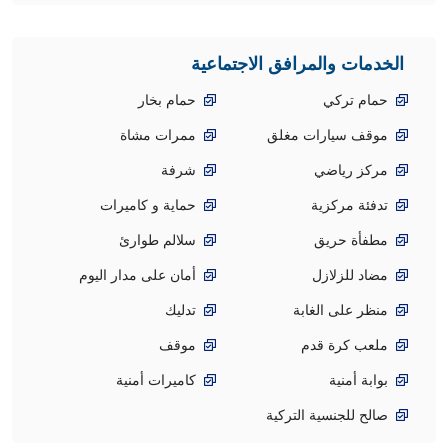
الخدمات والمرافق الاجتماعية
حمام تركي
حمام بخار
موقف سيارات مغلق
ممرات مشاة
مركز رياضي
شرفة
تدفئة مركزية
حماية و كاميرات
مطفأة حريق
سلالم طوارئ
مضاد للزلازل
أمان على مدار اليوم
منظر على الغابة
تدليك
ملعب كرة قدم
موقف
بوابة أمنية
كاميرات أمنية
صالح للجنسية التركية