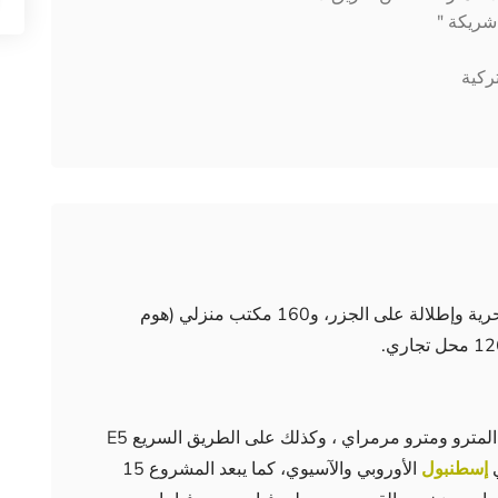
شريكة "
ركية
سكنية بإطلالة بحرية وإطلالة على الجزر، و160 مكتب منزلي (هوم
يتميز المشروع بموقعه المميز الملاصق لمحطة المترو ومترو مرمراي ، وكذلك على الطريق السريع E5
ي
إسطنبول
الأوروبي والآسيوي، كما يبعد المشروع 15