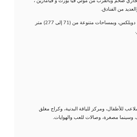
تجاري ضخم وبالقرب من مولي فيا بورت و فيامارين ،
الشقق بخيارات عديدة من 1+1، إلى 4+1 دوبلكس، وبمساحات متنوعة من (71 إلى 277) متر
اعب للأطفال، ومركز للياقة البدنية، وكراج مغلق
 وسينما مصغرة، وصالات للعب والهوايات.