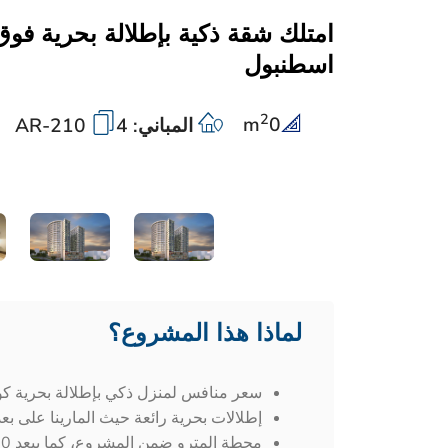
امتلك شقة ذكية بإطلالة بحرية فو
اسطنبول
2
m
0
المباني: 4
AR-210
لماذا هذا المشروع؟
سعر منافس لمنزل ذكي بإطلالة بحرية كو
إطلالات بحرية رائعة حيث المارينا على بعد. 1.4 كيلو متر فقط من شق
محطة المترو ضمن المشروع، كما يبعد 180 متر فقط عن طريق E5