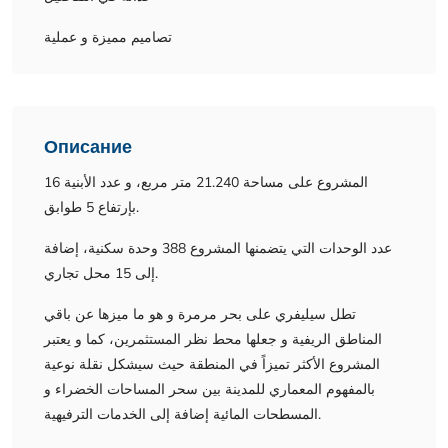
تصاميم مميزة و عملية
Описание
المشروع على مساحة 21.240 متر مربع، و عدد الأبنية 16
بإرتفاع 5 طوابق.
عدد الوحدات التي يتضمنها المشروع 388 وحدة سكنية، إضافة
إلى 15 محل تجاري.
تطل سيليفري على بحر مرمرة و هو ما ميزها عن باقي
المناطق الريفية و جعلها محط نظر المستثمرين، كما و يعتبر
المشروع الأكثر تميزاً في المنطقة حيث سيشكل نقلة نوعية
بالمفهوم المعماري للمدينة بين سحر المساحات الخضراء و
المسطحات المائية إضافة إلى الخدمات الترفيهية.