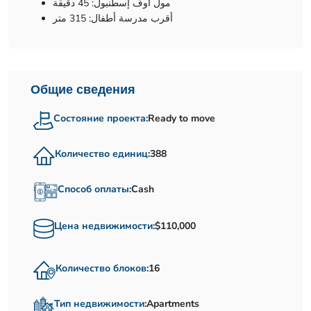
مول اوف إسطنبول: 45 دقيقة
أقرب مدرسة أطفال: 315 متر
Общие сведения
Состояние проекта:
Ready to move
Количество единиц:
388
Способ оплаты:
Cash
Цена недвижимости:
$110,000
Количество блоков:
16
Тип недвижимости:
Apartments