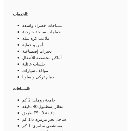
الخدمات:
مساحات خضراء واسعة
حمامات سباحة خارجية
ملاعب كرة سلة
أمن و حماية
بحيرات إصطناعية
أماكن مخصصة للأطفال
جلسات عائلية
مواقف سيارات
حمام تركي و ساونا
المسافات:
جامعة روملي: 2 كم
مطار إسطنبول:40 دقيقة
طريق E5 : 3 دقيقة
ساحل بحر مرمرة: 1.5 كم
مستشفى سلفري: 1 كم