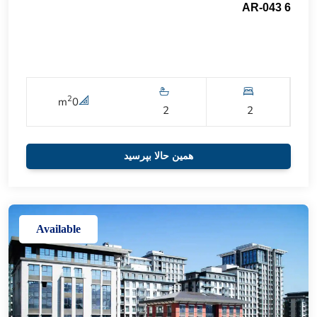
AR-043 6
2
m
0
2
2
همین حالا بپرسید
Available