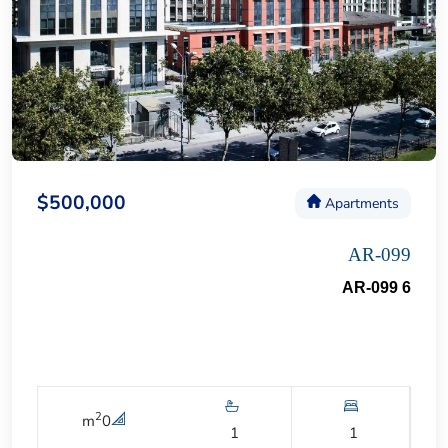
$500,000
Apartments
AR-099
AR-099 6
2
m
0
1
1