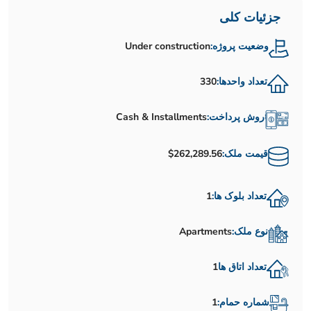
جزئیات کلی
وضعیت پروژه:
Under construction
تعداد واحدها:
330
روش پرداخت:
Cash & Installments
قیمت ملک:
$262,289.56
تعداد بلوک ها:
1
نوع ملک:
Apartments
تعداد اتاق ها
1
شماره حمام:
1