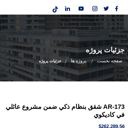
جزئیات پروژه
صفحه نخست
پروژه ها
جزئیات پروژه
AR-173 شقق بنظام ذكي ضمن مشروع عائلي
في كاديكوي
$262,289.56