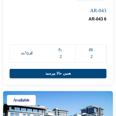
AR-043
AR-043 6
2
m
0
2
2
همین حالا بپرسید
Available