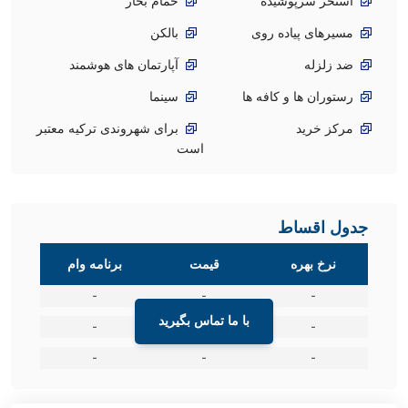
استخر سرپوشیده
حمام بخار
مسیرهای پیاده روی
بالکن
ضد زلزله
آپارتمان های هوشمند
رستوران ها و کافه ها
سینما
مرکز خرید
برای شهروندی ترکیه معتبر
است
جدول اقساط
نرخ بهره
قیمت
برنامه وام
-
-
-
با ما تماس بگیرید
-
-
-
-
-
-