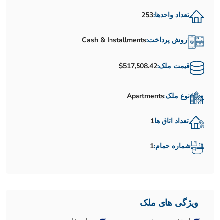
تعداد واحدها:
253
روش پرداخت:
Cash & Installments
قیمت ملک:
$517,508.42
نوع ملک:
Apartments
تعداد اتاق ها
1
شماره حمام:
1
ویژگی های ملک