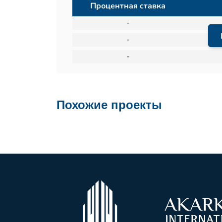
Процентная ставка
-
-
-
Похожие проекты