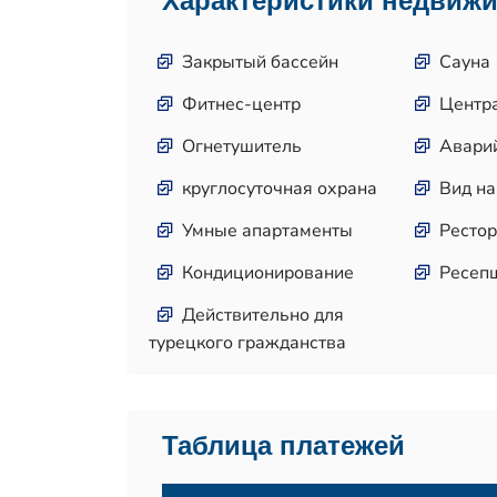
Характеристики недвиж
Закрытый бассейн
Сауна
Фитнес-центр
Центр
Огнетушитель
Авари
круглосуточная охрана
Вид на
Умные апартаменты
Рестор
Кондиционирование
Ресеп
Действительно для
турецкого гражданства
Таблица платежей