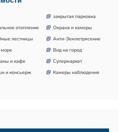
имости
закрытая парковка
альное отопление
Охрана и камеры
йные лестницы
Анти-Землетрясение
 море
Вид на город
аны и кафе
Супермаркет
шн и консьерж
Камеры наблюдения