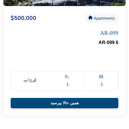
$500,000
Apartments
AR-099
AR-099 6
2
m
0
1
1
همین حالا بپرسید