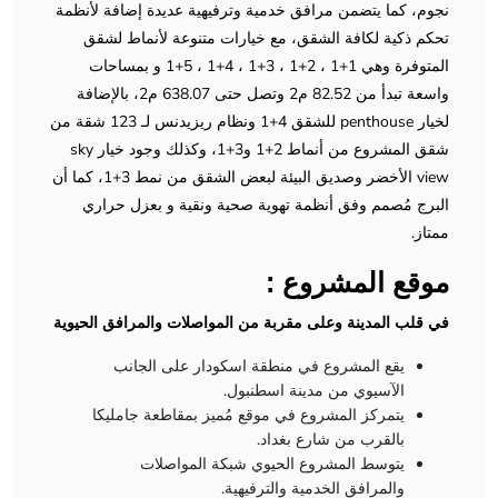
نجوم، كما يتضمن مرافق خدمية وترفيهية عديدة إضافة لأنظمة
تحكم ذكية لكافة الشقق، مع خيارات متنوعة لأنماط لشقق
المتوفرة وهي 1+1 ، 2+1 ، 3+1 ، 4+1 ، 5+1 و بمساحات
واسعة تبدأ من 82.52 م2 وتصل حتى 638.07 م2، بالإضافة
لخيار penthouse للشقق 4+1 ونظام ريزيدنس لـ 123 شقة من
شقق المشروع من أنماط 2+1 و3+1، وكذلك وجود خيار sky
view الأخضر وصديق البيئة لبعض الشقق من نمط 3+1، كما أن
البرج مُصمم وفق أنظمة تهوية صحية ونقية و بعزل حراري
ممتاز.
موقع المشروع :
في قلب المدينة وعلى مقربة من المواصلات والمرافق الحيوية
يقع المشروع في منطقة اسكودار على الجانب
الآسيوي من مدينة اسطنبول.
يتمركز المشروع في موقع مُميز بمقاطعة جامليكا
بالقرب من شارع بغداد.
يتوسط المشروع الحيوي شبكة المواصلات
والمرافق الخدمية والترفيهية.