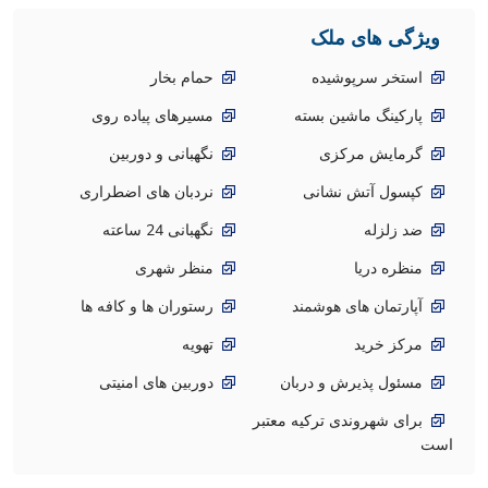
ویژگی های ملک
استخر سرپوشیده
حمام بخار
پارکینگ ماشین بسته
مسیرهای پیاده روی
گرمایش مرکزی
نگهبانی و دوربین
کپسول آتش نشانی
نردبان های اضطراری
ضد زلزله
نگهبانی 24 ساعته
منظره دریا
منظر شهری
آپارتمان های هوشمند
رستوران ها و کافه ها
مرکز خرید
تهویه
مسئول پذیرش و دربان
دوربین های امنیتی
برای شهروندی ترکیه معتبر
است