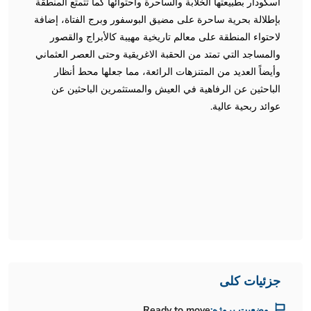
اسكودار بطبيعتها الخلابة والساحرة واحتوائها كما تتمتع المنطقة
بإطلالة بحرية ساحرة على مضيق البوسفور وبرج الفتاة، إضافة
لاحتواء المنطقة على معالم تاريخية مهيبة كالأبراج والقصور
والمساجد التي تمتد من الحقبة الاغريقية وحتى العصر العثماني
وأيضاً العديد من المتنزهات الرائعة، مما جعلها محط أنظار
الباحثين عن الرفاهية في العيش والمستثمرين الباحثين عن
عوائد ربحية عالية.
جزئیات کلی
وضعیت پروژه:
Ready to move