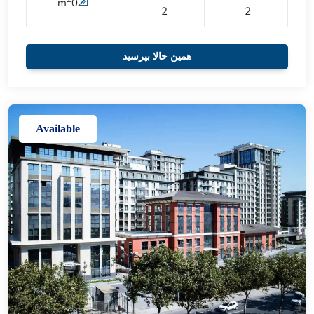
m
0
2
2
همین حالا بپرسید
Available