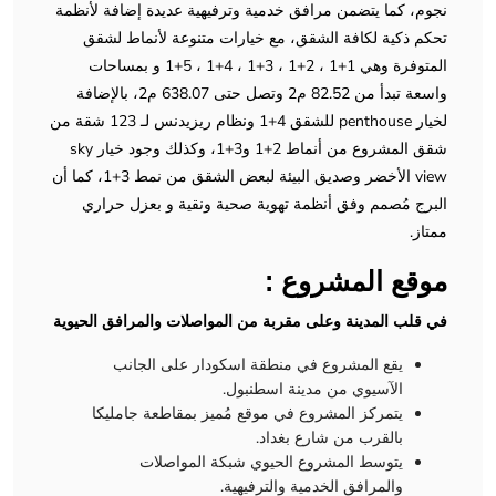
نجوم، كما يتضمن مرافق خدمية وترفيهية عديدة إضافة لأنظمة
تحكم ذكية لكافة الشقق، مع خيارات متنوعة لأنماط لشقق
المتوفرة وهي 1+1 ، 2+1 ، 3+1 ، 4+1 ، 5+1 و بمساحات
واسعة تبدأ من 82.52 م2 وتصل حتى 638.07 م2، بالإضافة
لخيار penthouse للشقق 4+1 ونظام ريزيدنس لـ 123 شقة من
شقق المشروع من أنماط 2+1 و3+1، وكذلك وجود خيار sky
view الأخضر وصديق البيئة لبعض الشقق من نمط 3+1، كما أن
البرج مُصمم وفق أنظمة تهوية صحية ونقية و بعزل حراري
ممتاز.
موقع المشروع :
في قلب المدينة وعلى مقربة من المواصلات والمرافق الحيوية
يقع المشروع في منطقة اسكودار على الجانب
الآسيوي من مدينة اسطنبول.
يتمركز المشروع في موقع مُميز بمقاطعة جامليكا
بالقرب من شارع بغداد.
يتوسط المشروع الحيوي شبكة المواصلات
والمرافق الخدمية والترفيهية.