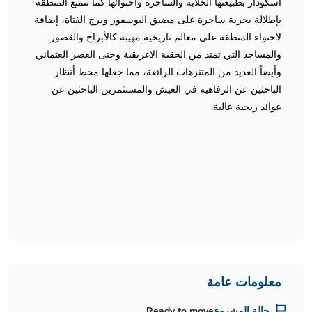
اسكودار بطبيعتها الخلابة والساحرة واحتوائها كما تتمتع المنطقة
بإطلالة بحرية ساحرة على مضيق البوسفور وبرج الفتاة، إضافة
لاحتواء المنطقة على معالم تاريخية مهيبة كالأبراج والقصور
والمساجد التي تمتد من الحقبة الاغريقية وحتى العصر العثماني
وأيضاً العديد من المتنزهات الرائعة، مما جعلها محط أنظار
الباحثين عن الرفاهية في العيش والمستثمرين الباحثين عن
عوائد ربحية عالية.
معلومات عامة
حالة المشروع
Ready to move