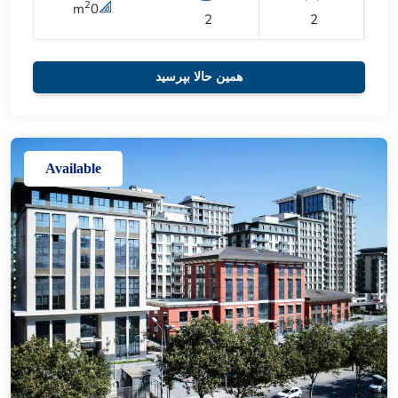
2
m
0
2
2
همین حالا بپرسید
Available