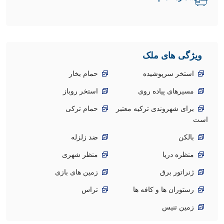
ویژگی های ملک
استخر سرپوشیده
حمام بخار
مسیرهای پیاده روی
استخر روباز
برای شهروندی ترکیه معتبر
حمام ترکی
است
بالکن
ضد زلزله
منظره دریا
منظر شهری
ژنراتور برق
زمین های بازی
رستوران ها و کافه ها
تراس
زمین تنیس