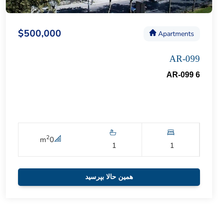
$500,000
Apartments
AR-099
AR-099 6
2
m
0
1
1
همین حالا بپرسید