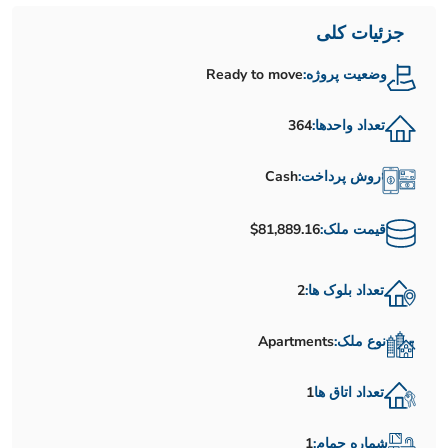
جزئیات کلی
وضعیت پروژه:
Ready to move
تعداد واحدها:
364
روش پرداخت:
Cash
قیمت ملک:
$81,889.16
تعداد بلوک ها:
2
نوع ملک:
Apartments
تعداد اتاق ها
1
شماره حمام:
1