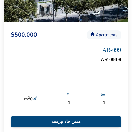
$500,000
Apartments
AR-099
AR-099 6
2
m
0
1
1
همین حالا بپرسید