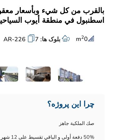
بالقرب من كل شيء وبأسعار معقول
اسطنبول في منطقة أيوب السياحية 
2
m
0
بلوک ها: 7
AR-226
چرا این پروژه؟
صك الملكية جاهز
50% دفعة أولى و الباقي تقسيط على 12 شهر