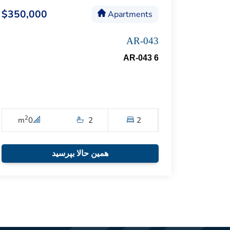
$350,000
Apartments
AR-043
AR-043 6
2
m
0
2
2
همین حالا بپرسید