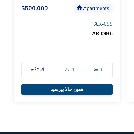
$500,000
Apartments
AR-099
AR-099 6
2
m
0
1
1
همین حالا بپرسید