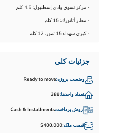
- مركز تسوق وادي إسطنبول: 4.5 كلم
- مطار أتاتورك: 15 كلم
- كبري شهداء 15 تموز: 12 كلم
جزئیات کلی
وضعیت پروژه:
Ready to move
تعداد واحدها:
389
روش پرداخت:
Cash & Installments
قیمت ملک:
$400,000