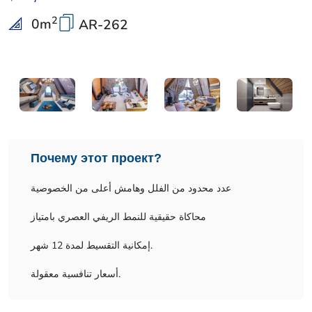
2
0
m
AR-262
Почему этот проект?
عدد محدود من الفلل وهامش أعلى من الخصوصية
محاكاة حقيقية للنمط الريفي العصري بامتياز
إمكانية التقسيط لمدة 12 شهر.
أسعار تنافسية معقولة.