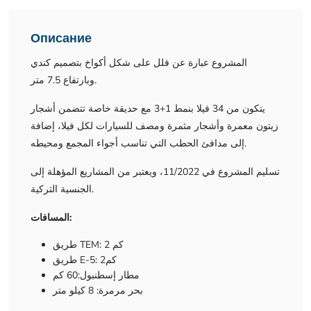
Описание
المشروع عبارة عن فلل على شكل أكواخ بتصميم كندي
وبارتفاع 7.5 متر.
يتكون من 34 فيلا بنمط 1+3 مع حديقة خاصة تتضمن أشجار
زيتون معمرة وأشجار مثمرة ومصف للسيارات لكل فيلا، إضافة
إلى مدافئ الحطب التي تناسب أجواء المجمع ومحيطه.
تسليم المشروع في 11/2022، ويعتبر من المشاريع المؤهلة إلى
الجنسية التركية.
المسافات:
طريق TEM: 2 كم
طريق E-5: 2كم
مطار إسطنبول:60 كم
بحر مرمرة: 8 كيلو متر