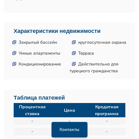
Характеристики недвижимости
Закрытый бассейн
круглосуточная охрана
Умные апартаменты
Teppaca
Кондиционирование
Действительно для
турецкого гражданства
Таблица платежей
Процентная
Кредитная
Цена
ставка
программа
-
-
-
Контакты
-
-
-