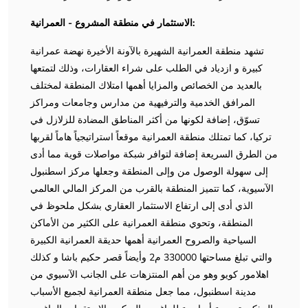
الاستثمار في منطقة المشروع - العمرانية:
تشهد منطقة العمرانية الشهيرة بالآونة الأخيرة نهضة عمرانية
كبيرة و ازدياد في الطلب على شراء العقارات، وذلك لتمتعها
بالعديد من الخصائص والمزايا أهمها امتلاك المنطقة لمختلف
المرافق الخدمية والترفيهية من مدارس وجامعات ومراكز
تسوّق، إضافة لكونها من أكثر المناطق المضادة للزلازل في
تركيا، كما تمتلك منطقة العمرانية موقعاً استراتيجياً هاماً لقربها
من الطرق السريعة إضافة لتوافر شبكة مواصلات قوية مما أدى
إلى سهولة الوصول من وإلى المنطقة وجعلها مركز اسطنبول
الآسيوية، كما تتميز المنطقة بالقرب من المركز المالي العالمي
الذي أدى إلى ارتفاع الاستثمار العقاري بشكل ملحوظ في
المنطقة، وتحوي منطقة العمرانية على الكثير من الأماكن
السياحية والصروح العمرانية أهمها حديقة العمرانية الكبيرة
والتي تبلغ مساحتها 330000 م2 وأيضاً قصر حكيم باشا و كذلك
اهلامور كويو وهو من أهم المنتزهات على الجانب الآسيوي من
مدينة اسطنبول، مما جعل منطقة العمرانية لجميع الأسباب