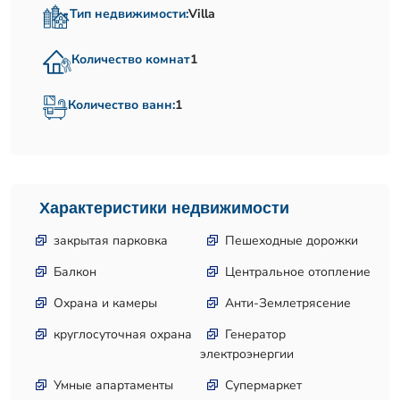
Тип недвижимости:
Villa
Количество комнат
1
Количество ванн:
1
Характеристики недвижимости
закрытая парковка
Пешеходные дорожки
Балкон
Центральное отопление
Охрана и камеры
Анти-Землетрясение
круглосуточная охрана
Генератор
электроэнергии
Умные апартаменты
Супермаркет