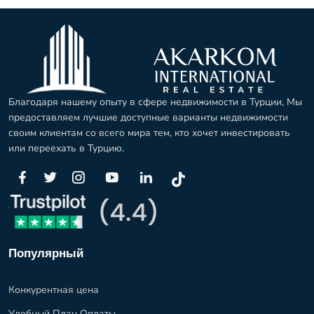
Благодаря нашему опыту в сфере недвижимости в Турции, Мы
предоставляем лучшие доступные варианты недвижимости
своим клиентам со всего мира тем, кто хочет инвестировать
или переехать в Турцию.
Популярный
Конкурентная цена
Удобный План Оплаты