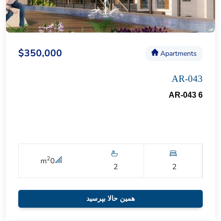
$350,000
Apartments
AR-043
AR-043 6
2
m
0
2
2
همین حالا بپرسید