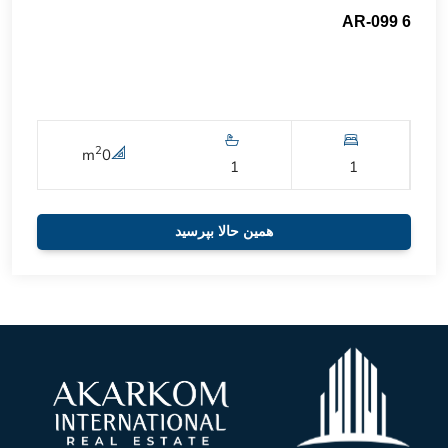
AR-099 6
2
m
0
1
1
همین حالا بپرسید