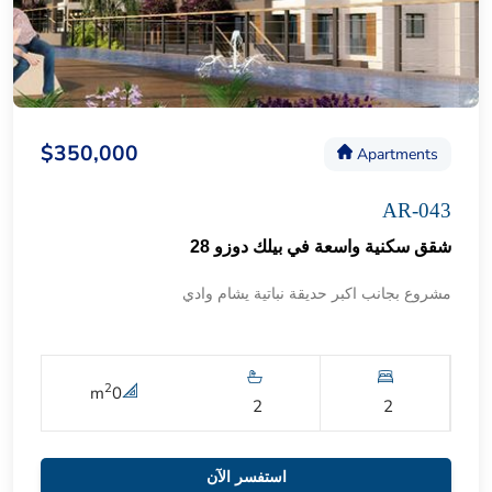
$350,000
Apartments
AR-043
شقق سكنية واسعة في بيلك دوزو 28
مشروع بجانب اكبر حديقة نباتية يشام وادي
2
m
0
2
2
استفسر الآن