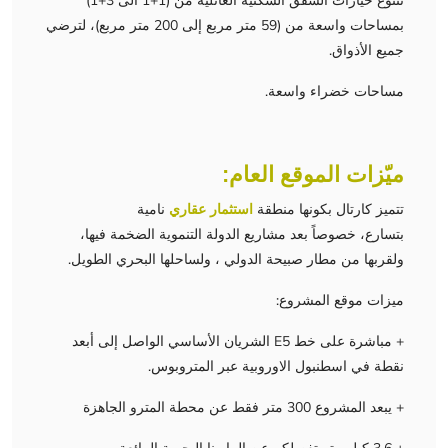
تتنوع خيارات الشقق السكنية العائلية من (1+1 الى 3+1)
بمساحات واسعة من (59 متر مربع إلى 200 متر مربع)، لترضي
جميع الأذواق.
مساحات خضراء واسعة.
ميّزات الموقع العام:
تتميز كارتال بكونها منطقة
استثمار عقاري
نامية
بتسارع، خصوصاً بعد مشاريع الدولة التنموية الضخمة فيها،
ولقربها من مطار صبيحة الدولي ، ولساحلها البحري الطويل.
ميزات موقع المشروع:
+ مباشرة على خط E5 الشريان الأساسي الواصل إلى أبعد
نقطة في اسطنبول الاوروبية عبر المتروبوس.
+ يبعد المشروع 300 متر فقط عن محطة المترو الجاهزة