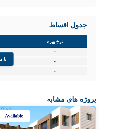
جدول اقساط
نرخ بهره
-
با م
-
-
پروژه های مشابه
Available