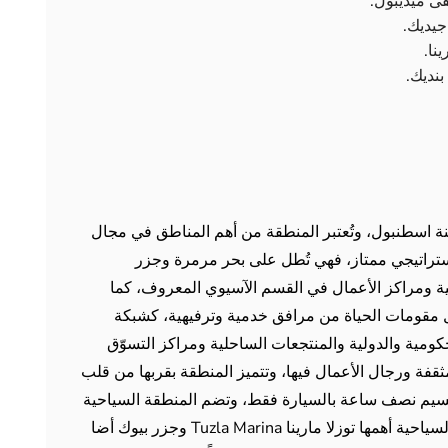
ة اسطنبول، وتُعتبر المنطقة من أهم المناطق في مجال
ستراتيجي ممتاز، فهي تُطل على بحر مرمرة وجزر
ية ومراكز الأعمال في القسم الآسيوي المعروف، كما
 كل مقومات الحياة من مرافق خدمية وترفيهية، كشبكة
مية والدولية والمنتجعات الساحلية ومراكز التسوّق
ثقفة ورجال الأعمال فيها، وتتميز المنطقة بقربها من قلب
قسيم نصف ساعة بالسيارة فقط، وتضم المنطقة السياحية
والعائلية الكثير من الصروح العمرانية والأماكن السياحية أهمها توزلا مارينا Tuzla Marina وجزر بيوك أضا