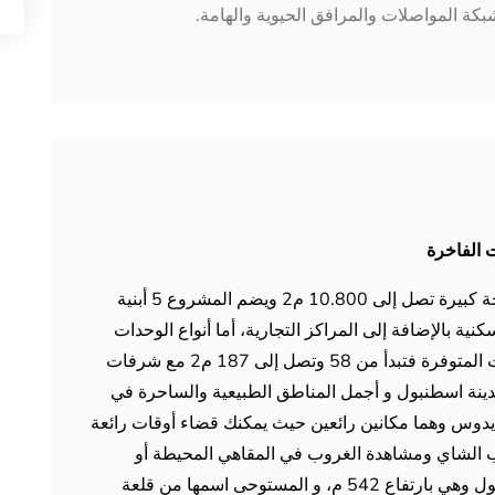
كة المواصلات والمرافق الحيوية والهامة.
 الفاخرة
يتربع المشروع السكني والاستثماري على مساحة كبيرة تصل إلى 10.800 م2 ويضم المشروع 5 أبنية
 للزلازل تحتوي على 237 وحدة سكنية بالإضافة إلى المراكز التجارية، أما أنواع الوحدات
المتوفرة فهي 1+1 / 2+1 / 3+1 وأما المساحات المتوفرة فتبدأ من 58 وتصل إلى 187 م2 مع شرفات
مدينة اسطنبول و أجمل المناطق الطبيعية والساحرة في
يدوس ​​وهما مكانين رائعين حيث يمكنك قضاء أوقات رائعة
رب الشاي ومشاهدة الغروب في المقاهي المحيطة أو
التجول في غابات ايدوس أعلى نقطة في اسطنبول وهي بارتفاع 542 م، و المستوحى اسمها من قلعة