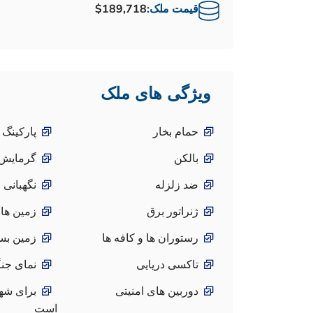
قیمت ملک:
$189,718
ویژگی های ملک
حمام بخار
پارکینگ 
بالکن
گرمایش
ضد زلزله
نگهبانی 24 ساعته
ژنراتور برق
زمین ها
رستوران ها و کافه ها
زمین بس
تاکسی دریایی
نمای جن
دوربین های امنیتی
برای شهر
است