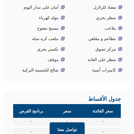
مضاد للزلازل
أمان على مدار اليوم
منظر بحري
مولد كهرباء
ملاعب
مسبح مفتوح
مطاعم و مقاهي
ملعب كرة سلة
مركز تسوق
تكسي بحري
منظر على الغابة
موقف
كاميرات أمنية
صالح للجنسية التركية
جدول الأقساط
سعر الفائدة
سعر
برنامج القرض
-
-
-
تواصل معنا
-
-
-