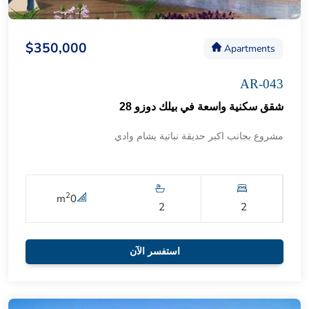
$350,000
Apartments
AR-043
شقق سكنية واسعة في بيلك دوزو 28
مشروع بجانب اكبر حديقة نباتية يشام وادي
2
m
0
2
2
استفسر الآن