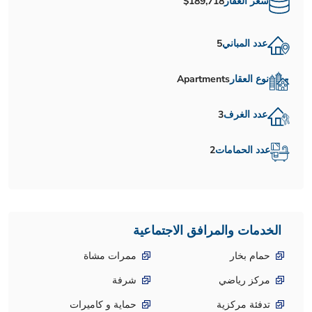
سعر العقار
$189,718
عدد المباني
5
نوع العقار
Apartments
عدد الغرف
3
عدد الحمامات
2
الخدمات والمرافق الاجتماعية
حمام بخار
ممرات مشاة
مركز رياضي
شرفة
تدفئة مركزية
حماية و كاميرات