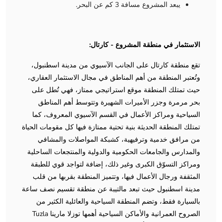
يبعد المشروع مسافة 3 كم عن البحر.
الاستثمار في منطقة المشروع - كارتال:
تقع منطقة كارتال على الجانب الآسيوي من مدينة اسطنبول،
وتُعتبر المنطقة من أهم المناطق في مجال الاستثمار العقاري،
حيث تمتلك المنطقة موقع استراتيجي ممتاز، فهي تُطل على
بحر مرمرة وجزر الأميرات الشهيرة وتتوسط أهم المناطق
السياحية ومراكز الأعمال في القسم الآسيوي المعروف، كما
تمتلك المنطقة الحديثة بنية تحتية ممتازة فيها كل مقومات الحياة
من مرافق خدمية وترفيهية، كشبكة المواصلات والمشافي
والمدارس والجامعات الحكومية والدولية والمنتجعات الساحلية
ومراكز التسوّق الكبرى وغير ذلك، إضافة لتواجد قوي للطبقة
المثقفة ورجال الأعمال فيها، وتتميز المنطقة بقربها من قلب
مدينة اسطنبول حيث تبعد مالتيبة عن منطقة تقسيم نصف ساعة
بالسيارة فقط، وتضم المنطقة السياحية والعائلية الكثير من
الصروح العمرانية والأماكن السياحية أهمها توزلا مارينا Tuzla