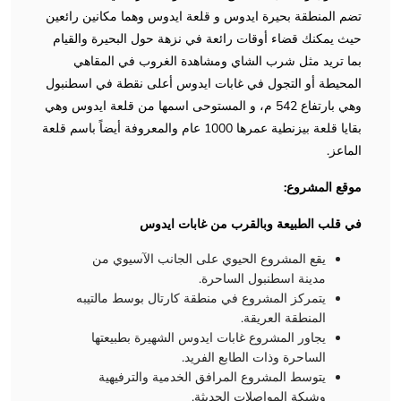
تضم المنطقة بحيرة ايدوس و قلعة ايدوس ​​وهما مكانين رائعين
حيث يمكنك قضاء أوقات رائعة في نزهة حول البحيرة والقيام
بما تريد مثل شرب الشاي ومشاهدة الغروب في المقاهي
المحيطة أو التجول في غابات ايدوس أعلى نقطة في اسطنبول
وهي بارتفاع 542 م، و المستوحى اسمها من قلعة ايدوس وهي
بقايا قلعة بيزنطية عمرها 1000 عام والمعروفة أيضاً باسم قلعة
الماعز.
موقع المشروع:
في قلب الطبيعة وبالقرب من غابات ايدوس
يقع المشروع الحيوي على الجانب الآسيوي من
مدينة اسطنبول الساحرة.
يتمركز المشروع في منطقة كارتال بوسط مالتيبه
المنطقة العريقة.
يجاور المشروع غابات ايدوس الشهيرة بطبيعتها
الساحرة وذات الطابع الفريد.
يتوسط المشروع المرافق الخدمية والترفيهية
وشبكة المواصلات الحديثة.