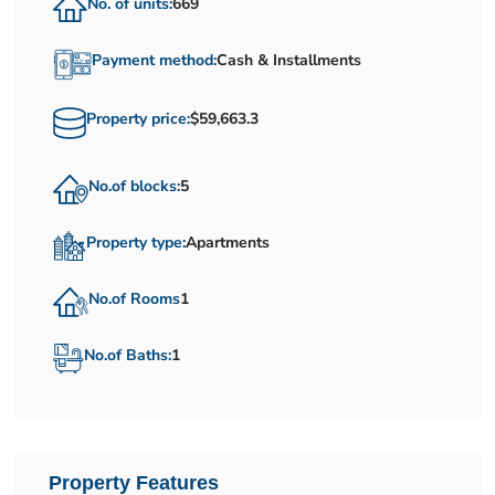
No. of units:
669
Payment method:
Cash & Installments
Property price:
$59,663.3
No.of blocks:
5
Property type:
Apartments
No.of Rooms
1
No.of Baths:
1
Property Features