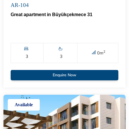
AR-104
Great apartment in Büyükçekmece 31
2
0
m
3
3
Enquire Now
Available