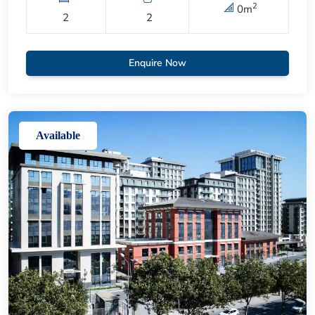
2
0
m
2
2
Enquire Now
Available