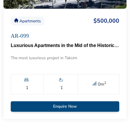
$500,000
Apartments
AR-099
Luxurious Apartments in the Mid of the Historical Taksim 57
The most luxurious project in Taksim
2
0
m
1
1
Enquire Now