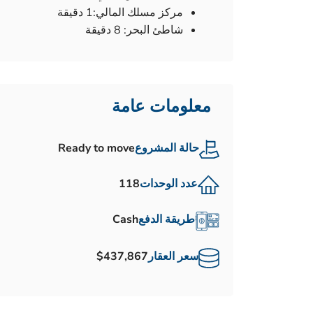
مركز مسلك المالي:1 دقيقة
شاطئ البحر: 8 دقيقة
معلومات عامة
حالة المشروع
Ready to move
عدد الوحدات
118
طريقة الدفع
Cash
سعر العقار
$437,867