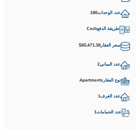
عدد الوحدات
186
طريقة الدفع
Cash
سعر العقار
$60,471.38
عدد المباني
2
نوع العقار
Apartments
عدد الغرف
1
عدد الحمامات
1