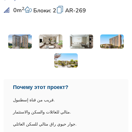
2
0
m
Блоки: 2
AR-269
Почему этот проект?
قريب من قناة إسطنبول.
مثالي للعائلات والسكن والاستثمار.
جوار حيوي راق مثالي للسكن العائلي.