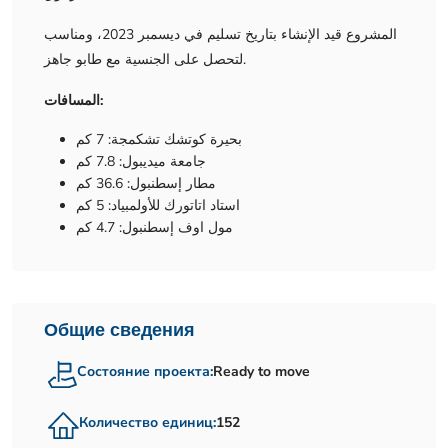
المشروع قيد الإنشاء بتاريخ تسليم في ديسمبر 2023، ومناسب
لتحصل على الجنسية مع طابو جاهز.
المسافات:
بحيرة كوتشك تشكمجة: 7 كم
جامعة ميديبول: 7.8 كم
مطار إسطنبول: 36.6 كم
استاد اتاتورك للأولمبياد: 5 كم
مول اوف إسطنبول: 4.7 كم
Общие сведения
Состояние проекта:
Ready to move
Количество единиц:
152