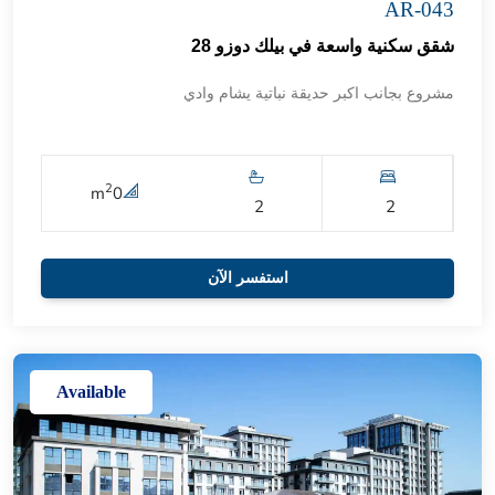
AR-043
شقق سكنية واسعة في بيلك دوزو 28
مشروع بجانب اكبر حديقة نباتية يشام وادي
2
m
0
2
2
استفسر الآن
Available