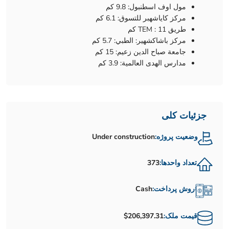
مول اوف اسطنبول: 9.8 كم
مركز كاياشهبر للتسوق: 6.1 كم
طريق TEM : 11 كم
مركز باشاكشهير: الطبي: 5.7 كم
جامعة صباح الدين زعيم: 15 كم
مدارس الهدى العالمية: 3.9 كم
جزئیات کلی
وضعیت پروژه:
Under construction
تعداد واحدها:
373
روش پرداخت:
Cash
قیمت ملک:
$206,397.31