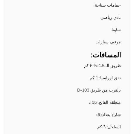
حمامات سباحة
نادي رياضي
ساونا
موقف سيارات
المسافات:
طريق الـ E-5: 1.5 كم
نفق اوراسيا: 1 كم
بالقرب من طريق D-100
منطقة الفاتح: 15 د
شارع بغداد: 6د
الساحل: 3 كم