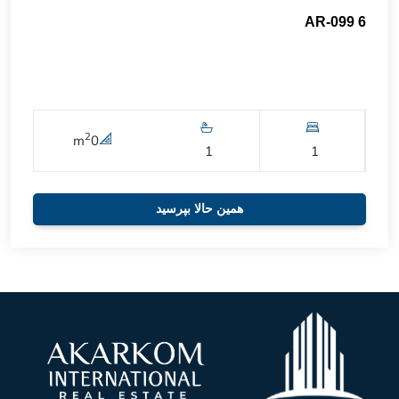
AR-099 6
2
m
0
1
1
همین حالا بپرسید