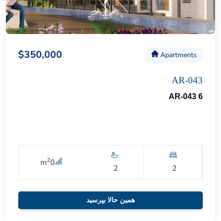
$350,000
Apartments
AR-043
AR-043 6
2
m
0
2
2
همین حالا بپرسید