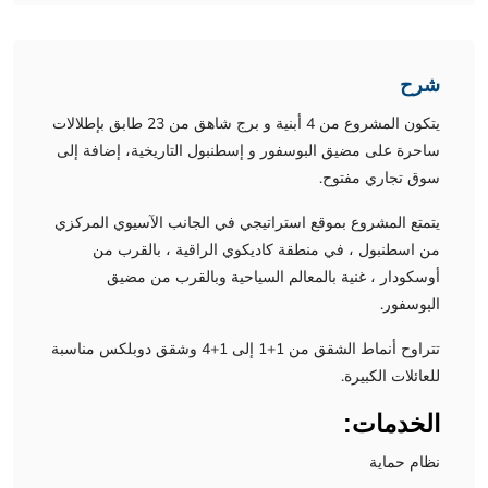
شرح
يتكون المشروع من 4 أبنية و برج شاهق من 23 طابق بإطلالات
ساحرة على مضيق البوسفور و إسطنبول التاريخية، إضافة إلى
سوق تجاري مفتوح.
يتمتع المشروع بموقع استراتيجي في الجانب الآسيوي المركزي
من اسطنبول ، في منطقة كاديكوي الراقية ، بالقرب من
أوسكودار ، غنية بالمعالم السياحية وبالقرب من مضيق
البوسفور.
تتراوح أنماط الشقق من 1+1 إلى 1+4 وشقق دوبلكس مناسبة
للعائلات الكبيرة.
الخدمات:
نظام حماية