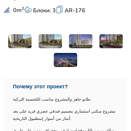
2
0
m
Блоки: 3
AR-176
Почему этот проект?
طابو جاهز والمشروع مناسب لللجنسية التركية.
مشروع سكني استثماري بتصميم فندقي عصري فريد على بعد
أمتار من أسوار إسطنبول التاريخية.
موقع استراتيجي وجغرافي مميز على طريق E5 وبالقرب من