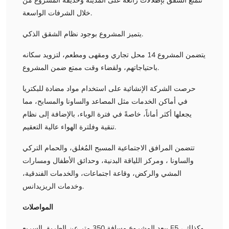
تتمتع الشقق بإطلالات رائعة على المدينة وحديقة المشروع من
خلال الشرفات الواسعة.
يتميز المشروع بوجود نظام الشقق الذكي.
يتضمن المشروع 14 محل تجاري ومقهى ومطعم، لتزويد سكانه
باحتياجاتهم، ولقضاء وقت ممتع ضمن المشروع.
حرصت الشركة الإنشائية على استخدام مواد مضادة للبكتريا
في أماكن الخدمات مثل المصاعد والساونا والمسابح، مما
يجعلها أكثر أماناً، خاصةً في فترة الوباء، بالإضافة إلى نظام
تنقية وفلترة الهواء عالية التعقيم.
تتضمن المرافق الاجتماعية المسبح المُغلق، والحمام التركي
والساونا ، ومركز اللياقة البدنية، وحدائق الأطفال ومسارات
المشي والركض، وقاعة اجتماعات، والخدمات الفندقية،
وخدمات الريزيدانس.
المواصلات
يبعد المشروع مسافة 350 متر عن الطريق السريع E5 ، وكذلك