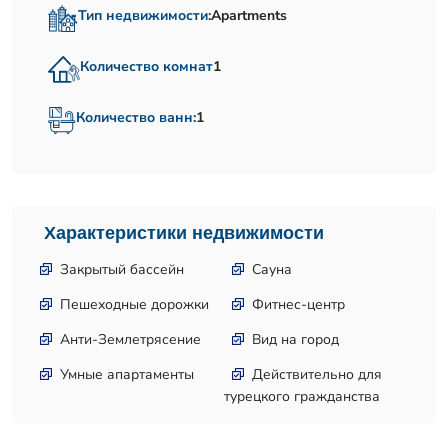
Тип недвижимости:
Apartments
Количество комнат
1
Количество ванн:
1
Характеристики недвижимости
Закрытый бассейн
Сауна
Пешеходные дорожки
Фитнес-центр
Анти-Землетрясение
Вид на город
Умные апартаменты
Действительно для
турецкого гражданства