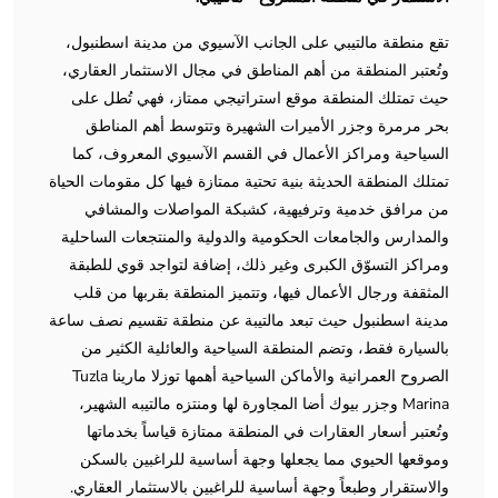
تقع منطقة مالتيبي على الجانب الآسيوي من مدينة اسطنبول،
وتُعتبر المنطقة من أهم المناطق في مجال الاستثمار العقاري،
حيث تمتلك المنطقة موقع استراتيجي ممتاز، فهي تُطل على
بحر مرمرة وجزر الأميرات الشهيرة وتتوسط أهم المناطق
السياحية ومراكز الأعمال في القسم الآسيوي المعروف، كما
تمتلك المنطقة الحديثة بنية تحتية ممتازة فيها كل مقومات الحياة
من مرافق خدمية وترفيهية، كشبكة المواصلات والمشافي
والمدارس والجامعات الحكومية والدولية والمنتجعات الساحلية
ومراكز التسوّق الكبرى وغير ذلك، إضافة لتواجد قوي للطبقة
المثقفة ورجال الأعمال فيها، وتتميز المنطقة بقربها من قلب
مدينة اسطنبول حيث تبعد مالتيبة عن منطقة تقسيم نصف ساعة
بالسيارة فقط، وتضم المنطقة السياحية والعائلية الكثير من
الصروح العمرانية والأماكن السياحية أهمها توزلا مارينا Tuzla
Marina وجزر بيوك أضا المجاورة لها ومنتزه مالتيبه الشهير،
وتُعتبر أسعار العقارات في المنطقة ممتازة قياساً بخدماتها
وموقعها الحيوي مما يجعلها وجهة أساسية للراغبين بالسكن
والاستقرار وطبعاً وجهة أساسية للراغبين بالاستثمار العقاري.