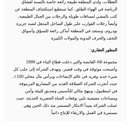
العطلات، ولدى المنطقة طبيعة رائعة خاصة بالنسبة لعشاق
الرياضة في الهواء الطلق، كما تستطيع استكشاف المنطقة عن
كثب بالمشي لمسافات طويلة والرحلات بين الجبال الطبيعية،
وأيضاً رحلات القوارب على طول الساحل المذهل لشبه جزيرة
بودروم، وستجد في المنطقة أماكن رائعة للتسوّق وأسواق
التحف والحرف اليدوية والمولات الكبيرة.
المطور العقاري:
مجموعة AB القابضة والتي دخلت قطاع البناء في 1999
وأصبحت موثوقة في وقت قصير، وتهدف الشركة إلى جلب كل
شيء جديد وفريد في عالم الإنشاءات وبرأس مال محلي 100٪،
حيث أنجزت الشركة العملاقة العديد من المشاريع المرموقة
في اسطنبول، وبنهج مثالي للتأسيس وصديق للبيئة وآمن
ومساحات معيشية تلبي توقعات الحياة الحضرية الحديثة، حيث
عملت الشركة بمبدأ الابتكار المستمر منذ ذلك الحين وهي
مستمرة في العمل والارتقاء للإنتاج دائماً.