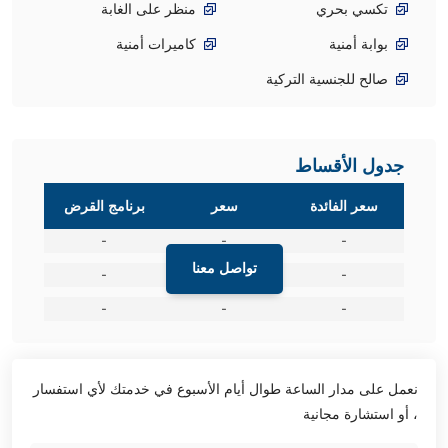
تكسي بحري
منظر على الغابة
بوابة أمنية
كاميرات أمنية
صالح للجنسية التركية
جدول الأقساط
سعر الفائدة
سعر
برنامج القرض
-
-
-
تواصل معنا
-
-
-
-
-
-
نعمل على مدار الساعة طوال أيام الأسبوع في خدمتك لأي استفسار
، أو استشارة مجانية