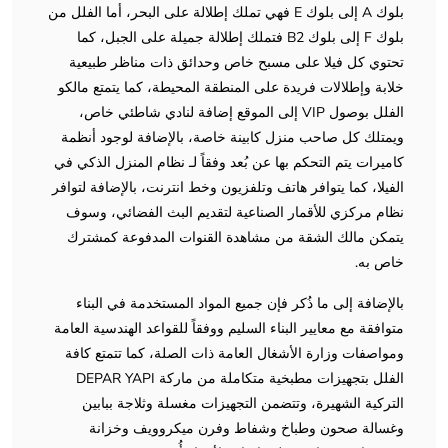
بلوك A إلى بلوك E فهي تملك إطلالة على البحر، أما الفلل من
بلوك F إلى بلوك B2 فتملك إطلالة جميلة على الجبل، كما
تحتوي كل فيلا على مسبح خاص وحدائق ذات مناظر طبيعية
خلابة وإطلالات فريدة على المنطقة المحيطة، كما يتمتع مالكو
الفلل بوصول VIP إلى الموقع إضافة لنادي شاطئي خاص،
ويمتلك كل صاحب منزل كابينة خاصة، بالإضافة لوجود أنظمة
كاميرات يتم التحكم بها عن بُعد وفقاً لـ نظام المنزل الذكي في
الفيلا، كما يتوافر هاتف وتلفزيون وخط انترنت، بالإضافة لتوافر
نظام مركزي للأقمار الصناعية لتقديم البث الفضائي، وسوف
يتمكن مالك الشقة من مشاهدة القنوات المدفوعة كمشترك
خاص به.
بالإضافة إلى ما ذُكر فإن جميع المواد المستخدمة في البناء
متوافقة مع معايير البناء السليم ووفقاً للقواعد الهندسية العامة
ومواصفات وزارة الأشغال العامة ذات الصلة، كما تتمتع كافة
الفلل بتجهيزات مطبخية متكاملة من ماركة DEPAR YAPI
التركية الشهيرة، وتتضمن التجهيزات مغسلة وثلاجة ببابين
وغسالة صحون وطباخ وشفاط وفرن ميكروويف وخزانة