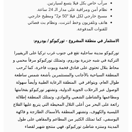
مرآب خاص بكل فيلا يتسع لسيارتين.
نظام أمن ومراقبة على مدار الـ 24 ساعة.
مسبح خارجي لكل فيلا "50 م2" ومطبخ خارجي.
هاتف وتلفزيون وخط انترنت، ونظام بث فضائي
للقنوات المدفوعة.
الاستثمار في منطقة المشروع - توركبوكو / بودروم:
توركبوكو مدينة ساحلية تقع في جنوب غرب تركيا على الريفييرا
التركية في شبه جزيرة بودروم، وتمتلك توركبوكو مرفأ محمي و
محاط بتلال تحتوي على فنادق فخمة وبيوت فاخرة، كما تُرحب
المنطقة السياحية بالأجانب والمستثمرين بأشعة شمس ساطعة
طوال العام، ويتوافر في المنطقة الرعاية الطبية وأيضاً سهولة
الوصول عبر الرحلات الجوية الدولية، وتشتهر توركبوكو بفخامتها
ومطاعمها والشاطئ الشعبي والنوادي، وتمتلك المنطقة إطلالة
رائعة على البحر من أعلى التلال المحيطة التي يتربع عليها القلاع
الليسية والكهوف، وتشتهر المنطقة بالأسماك الطازجة و فاكهة
اليوسفي، كما تمتلك الكثير من المطاعم والمقاهي على طول
المدينة ومنتزه شاطئ توركبوكو، فهي منتجع شهير لقضاء