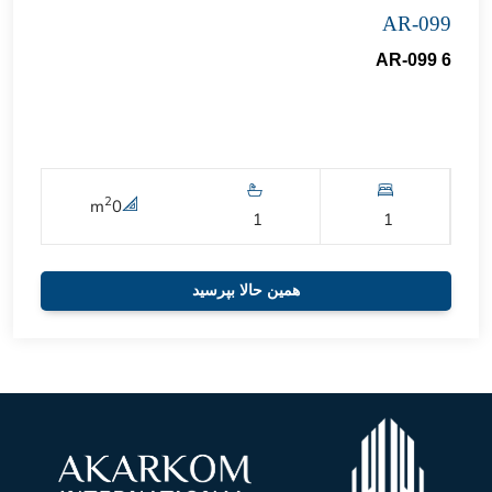
AR-099
AR-099 6
2
m
0
1
1
همین حالا بپرسید