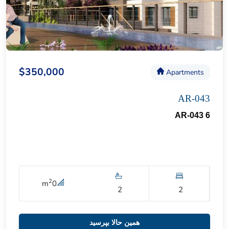
$350,000
Apartments
AR-043
AR-043 6
2
m
0
2
2
همین حالا بپرسید