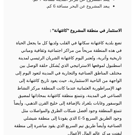
يبعد المشروع عن البحر مسافة 6 كم.
الاستثمار في منطقة المشروع "كاغتهانة" :
تضع بلدية كاغتهانة سكانها في القلب ولديها كل ما يجعل الحياة
في هذه المنطقة مريحاً من مراكز اجتماعية وثقافية ومباني
تاريخية وأثرية، وتُعتبر اليوم كاغتهانة الشريان الرئيسي لمدينة
اسطنبول لموقعها الاستراتيجي الذي يٌشكل حلقة الوصل بين
مختلف المناطق الصناعية والتجارية في المدينة لتعود اليوم إلى
الواجهة من الناحية الاستثمارية، حيث يعود تاريخ كاغتهانة إلى
عهد الإمبراطورية العثمانية عندما كانت المنطقة مركز النشاط
الصناعي في المدينة، وتتمتع منطقة كاغتهانة بمحاذاتها لمضيق
البوسفور وغابات بلغراد بالإضافة إلى خليج القرن الذهبي، وأيضاً
تتمتع المنطقة وجود أفضل شبكات الطرق والمواصلات مثل
وجود الطريق السريع E-5 الذي يقودنا إلى منطقة شيشلي
الصناعية وأيضاً طريق تيم السريع الذي يقود مباشرة إلى منطقة
ليفنت مركز عالم المال الأعمال.