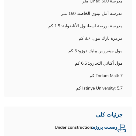
مدرسة Çınar: 500 متر
مدرسة أمل نينوي الخاصة: 150 متر
مدرسة بورصة اسطنبول الأناضولية: 1.5 كم
مرمرة بارك مول: 3.7 كم
مول ميقروس بيليك دوزو: 3 كم
مول أكباتي التجاري: 6.5 كم
Torium Mall: 7 كم
Istinye University: 5.7 كم
جزئیات کلی
وضعیت پروژه:
Under construction