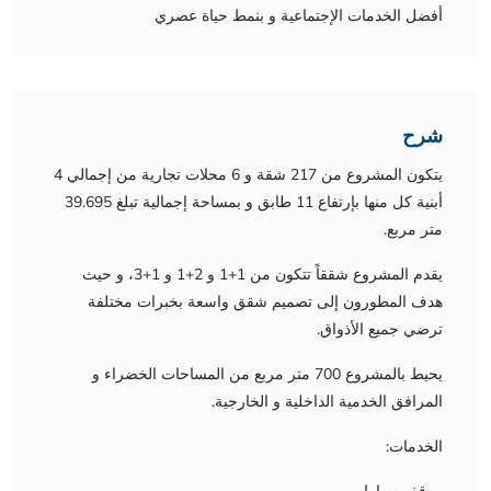
أفضل الخدمات الإجتماعية و بنمط حياة عصري
شرح
يتكون المشروع من 217 شقة و 6 محلات تجارية من إجمالي 4
أبنية كل منها بإرتفاع 11 طابق و بمساحة إجمالية تبلغ 39.695
متر مربع.
يقدم المشروع شققاً تتكون من 1+1 و 2+1 و 1+3، و حيث
هدف المطورون إلى تصميم شقق واسعة بخبرات مختلفة
ترضي جميع الأذواق.
يحيط بالمشروع 700 متر مربع من المساحات الخضراء و
المرافق الخدمية الداخلية و الخارجية.
الخدمات: