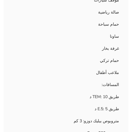
موقف سيارات
صالة رياضية
حمام سباحة
ساونا
غرفة بخار
حمام تركي
ملاعب أطفال
المسافات:
طريق TEM: 10 د
طريق E.5: 5 د
متروبوص بيليك دوزو: 3 كم