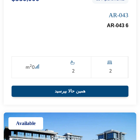
AR-043
AR-043 6
2
m
0
2
2
همین حالا بپرسید
Available