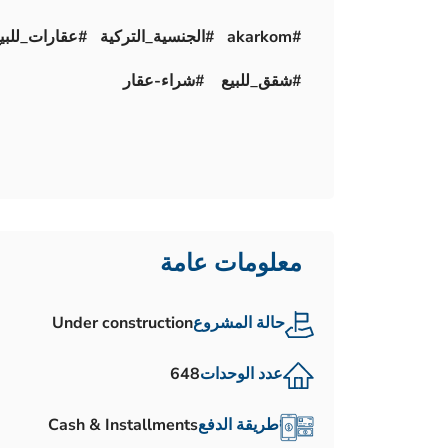
#akarkom #الجنسية_التركية #عقارات_للبيع
#شقق_للبيع #شراء-عقار
معلومات عامة
حالة المشروع
Under construction
عدد الوحدات
648
طريقة الدفع
Cash & Installments