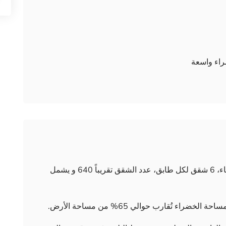
اء واسعة
المشروع يتألف من 9 أبنية، مع 12 طابق لكل بناء، 6 شقق لكل طابق، عدد الشقق تقريباً 640 و يشمل