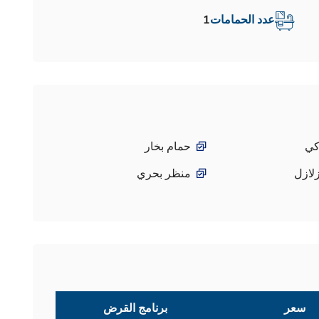
عدد الحمامات
1
كي
حمام بخار
لازل
منظر بحري
سعر
برنامج القرض