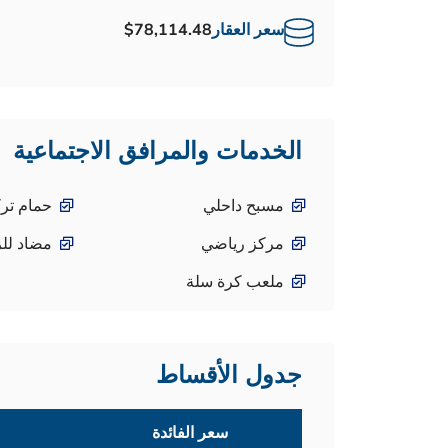
سعر العقار
$78,114.48
الخدمات والمرافق الاجتماعية
مسبح داحلي
حمام تر
مركز رياضي
مضاد للز
ملعب كرة سلة
جدول الأقساط
سعر الفائدة