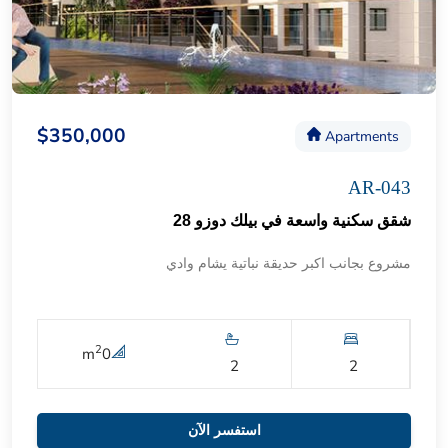
$350,000
Apartments
AR-043
شقق سكنية واسعة في بيلك دوزو 28
مشروع بجانب اكبر حديقة نباتية يشام وادي
2
m
0
2
2
استفسر الآن