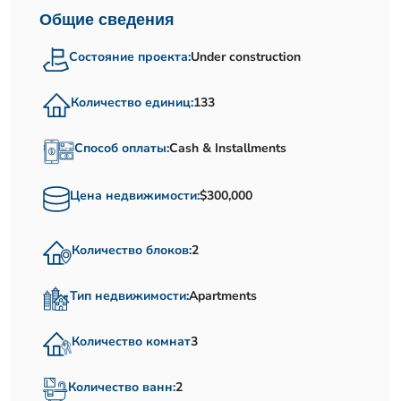
Общие сведения
Состояние проекта:
Under construction
Количество единиц:
133
Способ оплаты:
Cash & Installments
Цена недвижимости:
$300,000
Количество блоков:
2
Тип недвижимости:
Apartments
Количество комнат
3
Количество ванн:
2