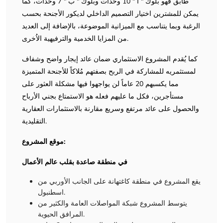
طابق فهو بلوك " أ " 10 وحدات وبلوك " ب " 7 وحدات، كما
يمكن للمشترين اختيار التصميم الداخلي لديكور الأجنحة بحسب
الرغبة وبما يتناسب مع الميزانية الموضوعة، بالإضافة إلى العديد
من المزايا الخدمية والترفيهية الاُخرى.
كما يُقدم المشروع الاستثماري ضمان عائد إيجار واضح وشفاف
لمستثمريه للمشاركة في الربح بصفتهم مُلاكاً للأجنحة المتميزة
مما يكسبهم 20 عاماً لن يواجهوا فيها مشكلة العثور على
مستأجرين، فكل ما عليهم فعله هو الاستمتاع بجني الأرباح
والحصول على عائد مرتفع وسريع مقارنة بالاستثمارات العقارية
التقليدية.
موقع المشروع:
في منطقة صاعدة بقلب عالم الأعمال
يقع المشروع في منطقة كاغتهانة على الجانب الأوربي من
اسطنبول.
يتوسط المشروع شبكة المواصلات العامة والكثير من
المرافق الحيوية.