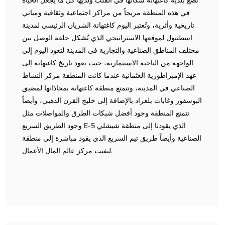
تضع بلدية كاغتهانة سكانها في القلب ولديها كل ما يجعل الحياة
في هذه المنطقة مريحاً من مراكز اجتماعية وثقافية ومباني
تاريخية وأثرية، وتُعتبر اليوم كاغتهانة الشريان الرئيسي لمدينة
اسطنبول لموقعها الاستراتيجي الذي يٌشكل حلقة الوصل بين
مختلف المناطق الصناعية والتجارية في المدينة لتعود اليوم إلى
الواجهة من الناحية الاستثمارية، حيث يعود تاريخ كاغتهانة إلى
عهد الإمبراطورية العثمانية عندما كانت المنطقة مركز النشاط
الصناعي في المدينة، وتتمتع منطقة كاغتهانة بمحاذاتها لمضيق
البوسفور وغابات بلغراد بالإضافة إلى خليج القرن الذهبي، وأيضاً
تتمتع المنطقة وجود أفضل شبكات الطرق والمواصلات مثل
وجود الطريق السريع E-5 الذي يقودنا إلى منطقة شيشلي
الصناعية وأيضاً طريق تيم السريع الذي يقود مباشرة إلى منطقة
ليفنت مركز عالم المال الأعمال.