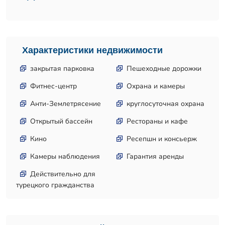
Характеристики недвижимости
закрытая парковка
Пешеходные дорожки
Фитнес-центр
Охрана и камеры
Анти-Землетрясение
круглосуточная охрана
Открытый бассейн
Рестораны и кафе
Кино
Ресепшн и консьерж
Камеры наблюдения
Гарантия аренды
Действительно для
турецкого гражданства