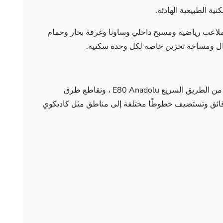
ة الطبيعية الهادئة.
وملاعب رياضية ومسبح داخلي وساونا وغرفة بخار وحمام
 ومساحة تخزين خاصة لكل وحدة سكنية.
يقع AR-174 بالقرب من محطة المترو، وكذلك من الطريق السريع E80 Anadolu ، وتقاطع طرق
Saman. توجد محطات باصات على بعد 5 دقائق وتستضيف خطوطًا مختلفة إلى مناطق مثل كاديكوي