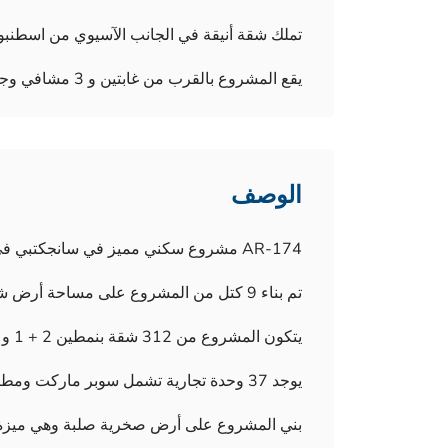
تملك شقة أنيقة في الجانب الآسيوي من اسطنبول
يقع المشروع بالقرب من غابتين و 3 مشافي وجامعتين و 3 مراكز تسوق وعدة مدارس
الوصف
AR-174 مشروع سكني مميز في سانجكتبي في الجانب الآسيوي من اسطنبول
تم بناء 9 كتل من المشروع على مساحة أرض شاسعة تبلغ 22.000 متر مربع.
يتكون المشروع من 312 شقة بنمطين 2 + 1 و 3 + 1.
يوجد 37 وحدة تجارية تشمل سوبر ماركت ومطاعم وكافيهات داخل المشروع.
بني المشروع على أرض صخرية صلبة وهي ميزة مهمة