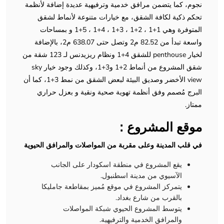
نجوم، كما يتضمن مرافق خدمية وترفيهية عديدة إضافة لأنظمة
تحكم ذكية لكافة الشقق، مع خيارات متنوعة لأنماط لشقق
المتوفرة وهي 1+1 ، 2+1 ، 3+1 ، 4+1 ، 5+1 و بمساحات
واسعة تبدأ من 82.52 م2 وتصل حتى 638.07 م2، بالإضافة
لخيار penthouse للشقق 4+1 ونظام ريزيدنس لـ 123 شقة من
شقق المشروع من أنماط 2+1 و3+1، وكذلك وجود خيار sky
view الأخضر وصديق البيئة لبعض الشقق من نمط 3+1، كما أن
البرج مُصمم وفق أنظمة تهوية صحية ونقية و بعزل حراري
ممتاز.
موقع المشروع :
في قلب المدينة وعلى مقربة من المواصلات والمرافق الحيوية
يقع المشروع في منطقة اسكودار على الجانب
الآسيوي من مدينة اسطنبول.
يتمركز المشروع في موقع مُميز بمقاطعة جامليكا
بالقرب من شارع بغداد.
يتوسط المشروع الحيوي شبكة المواصلات
والمرافق الخدمية والترفيهية.