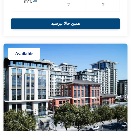
m
0
2
2
همین حالا بپرسید
Available