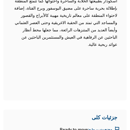
اسكودار بطبيعتها الخلابة والساحرة واحتوائها كما تتمتع المنطقة
بإطلالة بحرية ساحرة على مضيق البوسفور وبرج الفتاة، إضافة
لاحتواء المنطقة على معالم تاريخية مهيبة كالأبراج والقصور
والمساجد التي تمتد من الحقبة الاغريقية وحتى العصر العثماني
وأيضاً العديد من المتنزهات الرائعة، مما جعلها محط أنظار
الباحثين عن الرفاهية في العيش والمستثمرين الباحثين عن
عوائد ربحية عالية.
جزئیات کلی
وضعیت پروژه:
Ready to move