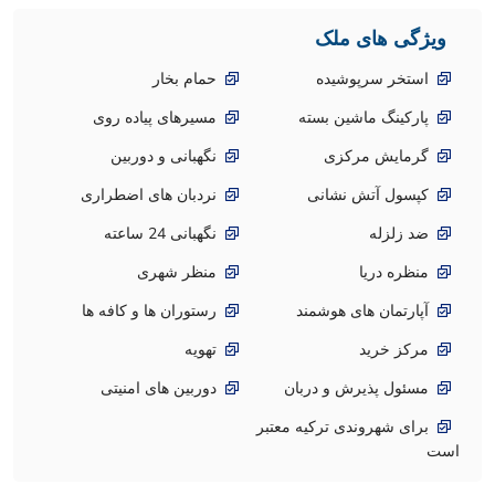
ویژگی های ملک
استخر سرپوشیده
حمام بخار
پارکینگ ماشین بسته
مسیرهای پیاده روی
گرمایش مرکزی
نگهبانی و دوربین
کپسول آتش نشانی
نردبان های اضطراری
ضد زلزله
نگهبانی 24 ساعته
منظره دریا
منظر شهری
آپارتمان های هوشمند
رستوران ها و کافه ها
مرکز خرید
تهویه
مسئول پذیرش و دربان
دوربین های امنیتی
برای شهروندی ترکیه معتبر
است