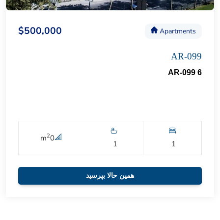
$500,000
Apartments
AR-099
AR-099 6
2
m
0
1
1
همین حالا بپرسید