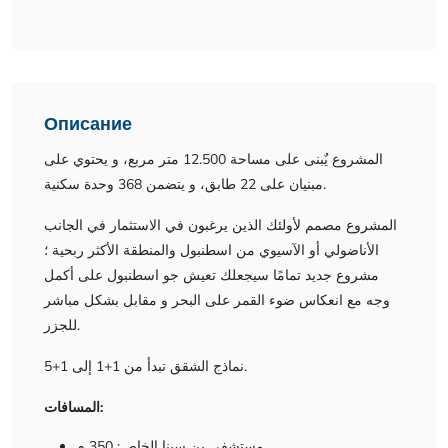
Описание
المشروع يٌبنى على مساحة 12.500 متر مربع، و يحتوي على
مبنيان على 22 طابق، و يتضمن 368 وحدة سكنية.
المشروع مصمم لأولئك الذين يرغبون في الاستثمار في الجانب
الأناضولي أو الآسيوي من اسطنبول والمنطقة الأكثر ربحية ؛
مشروع جديد تمامًا سيجعلك تعيش جو اسطنبول على أكمل
وجه مع انعكاس ضوء القمر على البحر و مقابل بشكل مباشر
للجزر.
نماذج الشقق تبدأ من 1+1 إلى 1+5.
المسافات:
مستشفى بن سينا الخاص: 350 م