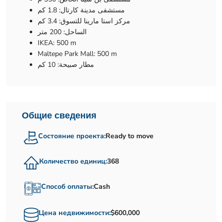
مستشفى مدينة كارتال: 1.8 كم
مركز استا مارينا للتسوق: 3.4 كم
الساحل: 200 متر
IKEA: 500 m
Maltepe Park Mall: 500 m
مطار صبيحة: 10 كم
Общие сведения
Состояние проекта:
Ready to move
Количество единиц:
368
Способ оплаты:
Cash
Цена недвижимости:
$600,000